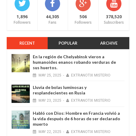
1,896
44,305
506
378,520
Followers
Fans
Followers
Subscribers
RECENT
POPULAR
ARCHIVE
En la región de Chelyabinsk vieron a
humanoides enanos robando verduras de
sus huertos.
MAY
25,
2025
-
EXTRANOTIX MISTERIO
Lluvia de bolas luminosas y
resplandecientes en Rusia
MAY
23,
2025
-
EXTRANOTIX MISTERIO
Habló con Dios: Hombre en Francia volvió a
la vida después de 6 horas de ser declarado
muerto
MAY
22,
2025
-
EXTRANOTIX MISTERIO