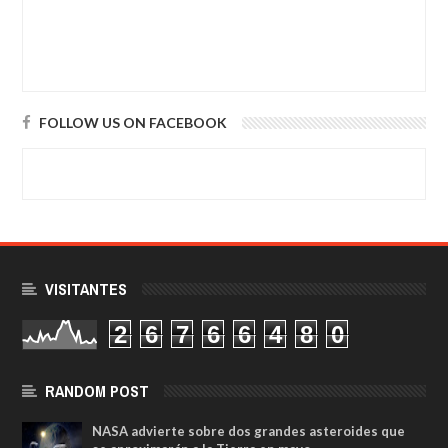
FOLLOW US ON FACEBOOK
VISITANTES
2
6
7
6
6
4
8
0
RANDOM POST
NASA advierte sobre dos grandes asteroides que