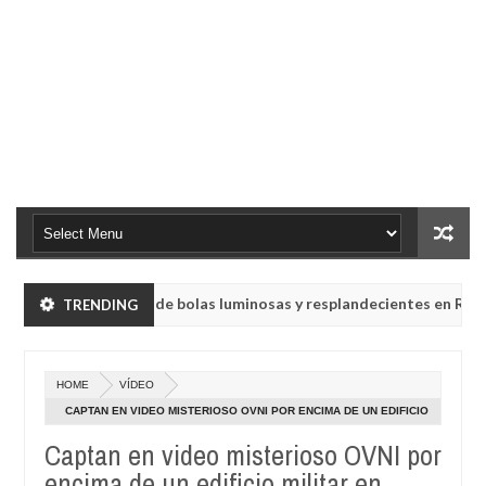
Lluvia de bolas luminosas y resplandecientes en Rusia
TRENDING
NOTICIA
Ma
22
tir mensajes crípticos tras años de silencio
La his
NOTICIA
20
Oct
HOME
VÍDEO
28,
Lluvia de bolas luminosas y resplandecientes en Rusia
NOTICIA
4
2024
CAPTAN EN VIDEO MISTERIOSO OVNI POR ENCIMA DE UN EDIFICIO
Ma
MILITAR EN HONG KONG
22
Captan en video misterioso OVNI por
tir mensajes crípticos tras años de silencio
La his
NOTICIA
20
encima de un edificio militar en
Oct