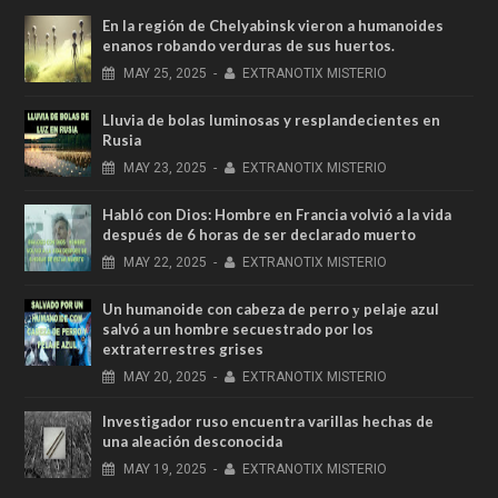
En la región de Chelyabinsk vieron a humanoides
enanos robando verduras de sus huertos.
MAY
25,
2025
-
EXTRANOTIX MISTERIO
Lluvia de bolas luminosas y resplandecientes en
Rusia
MAY
23,
2025
-
EXTRANOTIX MISTERIO
Habló con Dios: Hombre en Francia volvió a la vida
después de 6 horas de ser declarado muerto
MAY
22,
2025
-
EXTRANOTIX MISTERIO
Un humanoide con cabeza de perro у pelaje azul
salvó a un hombre secuestrado por los
extraterrestres grises
MAY
20,
2025
-
EXTRANOTIX MISTERIO
Investigador ruso encuentra varillas hechas de
una aleación desconocida
MAY
19,
2025
-
EXTRANOTIX MISTERIO