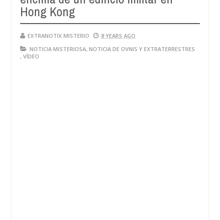
28,
Hong Kong
4
2024
EXTRANOTIX MISTERIO
8 YEARS AGO
NOTICIA MISTERIOSA
,
NOTICIA DE OVNIS Y EXTRATERRESTRES
,
VÍDEO