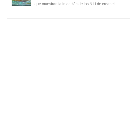
SARS-CoV-2, utilizando la investigación de
que muestran la intención de los NIH de crear el
SARS-CoV-2, utilizando la investigaci...
ganancia de función