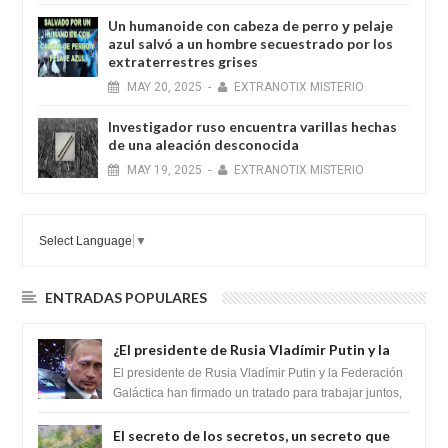
Un humanoide con cabeza de perro у pelaje
azul salvó a un hombre secuestrado por los
extraterrestres grises
MAY
20,
2025
-
EXTRANOTIX MISTERIO
Investigador ruso encuentra varillas hechas
de una aleación desconocida
MAY
19,
2025
-
EXTRANOTIX MISTERIO
Select Language
▼
ENTRADAS POPULARES
¿El presidente de Rusia Vladímir Putin y la
Federación Galactica han firmado un
El presidente de Rusia Vladímir Putin y la Federación
tratado para acabar con los Sionistas?
Galáctica han firmado un tratado para trabajar juntos,
para exponer a todos los Si...
El secreto de los secretos, un secreto que