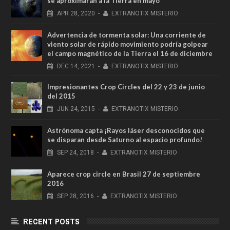
se aproximarán a la Tierra en mayo
APR
28,
2020
-
EXTRANOTIX MISTERIO
Advertencia de tormenta solar: Una corriente de
viento solar de rápido movimiento podría golpear
el campo magnético de la Tierra el 16 de diciembre
DEC
14,
2021
-
EXTRANOTIX MISTERIO
Impresionantes Crop Circles del 22 y 23 de junio
del 2015
JUN
24,
2015
-
EXTRANOTIX MISTERIO
Astrónoma capta ¡Rayos láser desconocidos que
se disparan desde Saturno al espacio profundo!
SEP
24,
2018
-
EXTRANOTIX MISTERIO
Aparece crop circle en Brasil 27 de septiembre
2016
SEP
28,
2016
-
EXTRANOTIX MISTERIO
RECENT POSTS