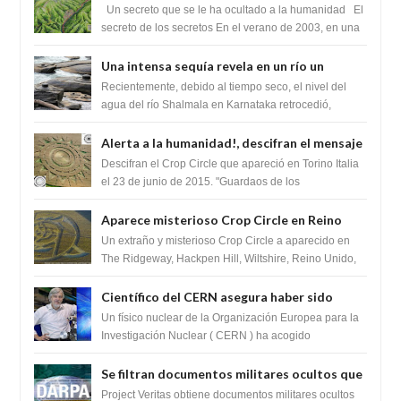
cambiaría por completo el destino de la
Un secreto que se le ha ocultado a la humanidad El
humanidad
secreto de los secretos En el verano de 2003, en una
zona inexplorada de las m...
Una intensa sequía revela en un río un
impresionante hallazgo de miles de Shiva
Recientemente, debido al tiempo seco, el nivel del
Lingas
agua del río Shalmala en Karnataka retrocedió,
revelando la presencia de miles de Shiv...
Alerta a la humanidad!, descifran el mensaje
del Crop Circle de Torino ,Italia
Descifran el Crop Circle que apareció en Torino Italia
el 23 de junio de 2015. "Guardaos de los
extraterrestres con regalos! Esos ...
Aparece misterioso Crop Circle en Reino
Unido 23 de junio 2016
Un extraño y misterioso Crop Circle a aparecido en
The Ridgeway, Hackpen Hill, Wiltshire, Reino Unido,
fue reportado por Crop circle conec...
Científico del CERN asegura haber sido
ayudado por seres de luz durante una
Un físico nuclear de la Organización Europea para la
prueba del Colisionador de Hadrones
Investigación Nuclear ( CERN ) ha acogido
recientemente el cristianismo en su corazó...
Se filtran documentos militares ocultos que
muestran la intención de los NIH de crear el
Project Veritas obtiene documentos militares ocultos