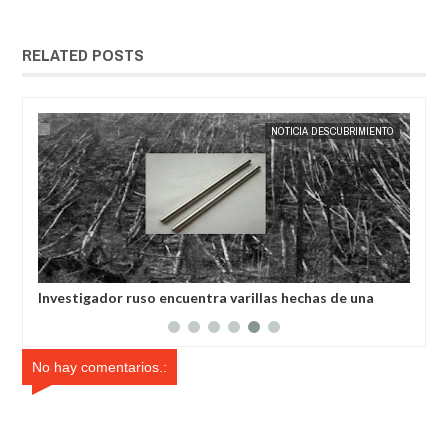
RELATED POSTS
23,
2025
MAY
22,
2025
SA
NOTICIA DESCUBRIMIENTO
ó a
Investigador ruso encuentra varillas hechas de una
Los
es
aleación desconocida
sís
No hay comentarios.: