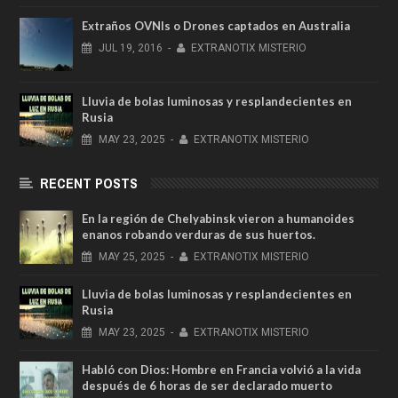
Extraños OVNIs o Drones captados en Australia
JUL
19,
2016
-
EXTRANOTIX MISTERIO
Lluvia de bolas luminosas y resplandecientes en
Rusia
MAY
23,
2025
-
EXTRANOTIX MISTERIO
RECENT POSTS
En la región de Chelyabinsk vieron a humanoides
enanos robando verduras de sus huertos.
MAY
25,
2025
-
EXTRANOTIX MISTERIO
Lluvia de bolas luminosas y resplandecientes en
Rusia
MAY
23,
2025
-
EXTRANOTIX MISTERIO
Habló con Dios: Hombre en Francia volvió a la vida
después de 6 horas de ser declarado muerto