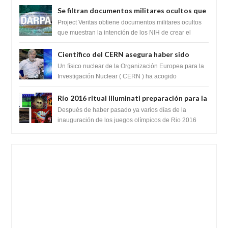
Se filtran documentos militares ocultos que
muestran la intención de los NIH de crear el
Project Veritas obtiene documentos militares ocultos
SARS-CoV-2, utilizando la investigación de
que muestran la intención de los NIH de crear el
SARS-CoV-2, utilizando la investigaci...
ganancia de función
Científico del CERN asegura haber sido
ayudado por seres de luz durante una
Un físico nuclear de la Organización Europea para la
prueba del Colisionador de Hadrones
Investigación Nuclear ( CERN ) ha acogido
recientemente el cristianismo en su corazó...
Río 2016 ritual Illuminati preparación para la
llegada del anticristo o una entidad
Después de haber pasado ya varios días de la
extraterrestre
inauguración de los juegos olímpicos de Rio 2016
celebrados en Brasil. Varios teóricos de la...