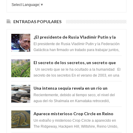
Select Language
▼
ENTRADAS POPULARES
¿El presidente de Rusia Vladímir Putin y la
Federación Galactica han firmado un
El presidente de Rusia Vladímir Putin y la Federación
tratado para acabar con los Sionistas?
Galáctica han firmado un tratado para trabajar juntos,
para exponer a todos los Si...
El secreto de los secretos, un secreto que
cambiaría por completo el destino de la
Un secreto que se le ha ocultado a la humanidad El
humanidad
secreto de los secretos En el verano de 2003, en una
zona inexplorada de las m...
Una intensa sequía revela en un río un
impresionante hallazgo de miles de Shiva
Recientemente, debido al tiempo seco, el nivel del
Lingas
agua del río Shalmala en Karnataka retrocedió,
revelando la presencia de miles de Shiv...
Aparece misterioso Crop Circle en Reino
Unido 23 de junio 2016
Un extraño y misterioso Crop Circle a aparecido en
The Ridgeway, Hackpen Hill, Wiltshire, Reino Unido,
fue reportado por Crop circle conec...