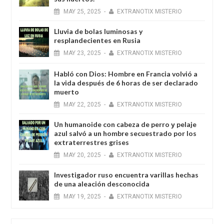
MAY
25,
2025
-
EXTRANOTIX MISTERIO
Lluvia de bolas luminosas y
resplandecientes en Rusia
MAY
23,
2025
-
EXTRANOTIX MISTERIO
Habló con Dios: Hombre en Francia volvió a
la vida después de 6 horas de ser declarado
muerto
MAY
22,
2025
-
EXTRANOTIX MISTERIO
Un humanoide con cabeza de perro у pelaje
azul salvó a un hombre secuestrado por los
extraterrestres grises
MAY
20,
2025
-
EXTRANOTIX MISTERIO
Investigador ruso encuentra varillas hechas
de una aleación desconocida
MAY
19,
2025
-
EXTRANOTIX MISTERIO