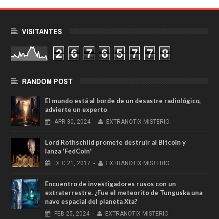
VISITANTES
2
6
7
6
5
7
7
8
RANDOM POST
El mundo está al borde de un desastre radiológico,
advierte un experto
APR
30,
2024
-
EXTRANOTIX MISTERIO
Lord Rothschild promete destruir al Bitcoin y
lanza 'FedCoin'
DEC
21,
2017
-
EXTRANOTIX MISTERIO
Encuentro de investigadores rusos con un
extraterrestre. ¿Fue el meteorito de Tunguska una
nave espacial del planeta Xta?
FEB
25,
2024
-
EXTRANOTIX MISTERIO