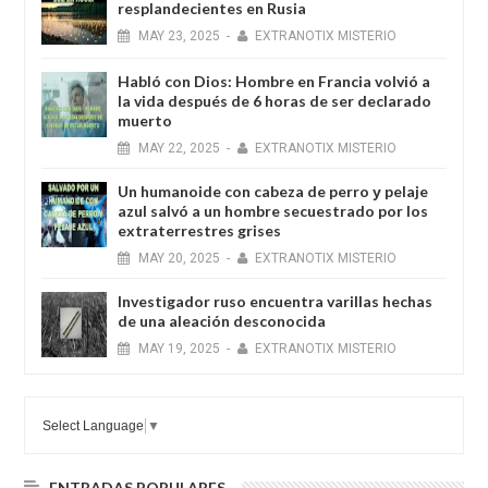
resplandecientes en Rusia
MAY
23,
2025
-
EXTRANOTIX MISTERIO
Habló con Dios: Hombre en Francia volvió a
la vida después de 6 horas de ser declarado
muerto
MAY
22,
2025
-
EXTRANOTIX MISTERIO
Un humanoide con cabeza de perro у pelaje
azul salvó a un hombre secuestrado por los
extraterrestres grises
MAY
20,
2025
-
EXTRANOTIX MISTERIO
Investigador ruso encuentra varillas hechas
de una aleación desconocida
MAY
19,
2025
-
EXTRANOTIX MISTERIO
Select Language
▼
ENTRADAS POPULARES