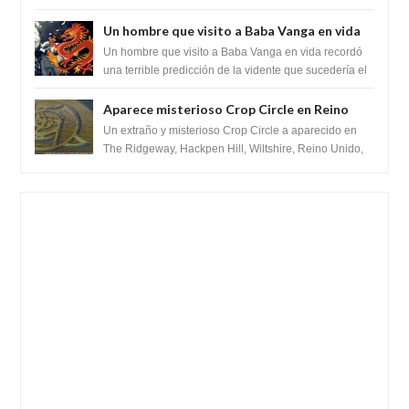
despegar, después de que Obama rompe el ...
Un hombre que visito a Baba Vanga en vida
recordó la terrible predicción de la vidente
Un hombre que visito a Baba Vanga en vida recordó
para febrero de 2022.
una terrible predicción de la vidente que sucedería el
2 de febrero de 2022. Según el pron...
Aparece misterioso Crop Circle en Reino
Unido 23 de junio 2016
Un extraño y misterioso Crop Circle a aparecido en
The Ridgeway, Hackpen Hill, Wiltshire, Reino Unido,
fue reportado por Crop circle conec...