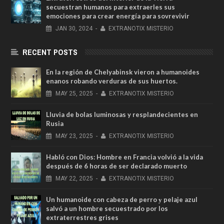
secuestran humanos para extraerles sus
emociones para crear energía para sovrevivir
JAN
30,
2024
-
EXTRANOTIX MISTERIO
RECENT POSTS
En la región de Chelyabinsk vieron a humanoides
enanos robando verduras de sus huertos.
MAY
25,
2025
-
EXTRANOTIX MISTERIO
Lluvia de bolas luminosas y resplandecientes en
Rusia
MAY
23,
2025
-
EXTRANOTIX MISTERIO
Habló con Dios: Hombre en Francia volvió a la vida
después de 6 horas de ser declarado muerto
MAY
22,
2025
-
EXTRANOTIX MISTERIO
Un humanoide con cabeza de perro у pelaje azul
salvó a un hombre secuestrado por los
extraterrestres grises