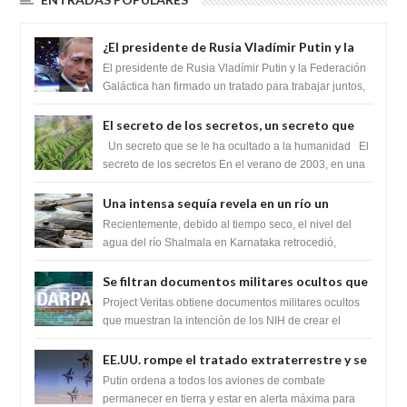
¿El presidente de Rusia Vladímir Putin y la
Federación Galactica han firmado un
El presidente de Rusia Vladímir Putin y la Federación
tratado para acabar con los Sionistas?
Galáctica han firmado un tratado para trabajar juntos,
para exponer a todos los Si...
El secreto de los secretos, un secreto que
cambiaría por completo el destino de la
Un secreto que se le ha ocultado a la humanidad El
humanidad
secreto de los secretos En el verano de 2003, en una
zona inexplorada de las m...
Una intensa sequía revela en un río un
impresionante hallazgo de miles de Shiva
Recientemente, debido al tiempo seco, el nivel del
Lingas
agua del río Shalmala en Karnataka retrocedió,
revelando la presencia de miles de Shiv...
Se filtran documentos militares ocultos que
muestran la intención de los NIH de crear el
Project Veritas obtiene documentos militares ocultos
SARS-CoV-2, utilizando la investigación de
que muestran la intención de los NIH de crear el
SARS-CoV-2, utilizando la investigaci...
ganancia de función
EE.UU. rompe el tratado extraterrestre y se
prepara para destruir el misterioso satélite
Putin ordena a todos los aviones de combate
"Caballero Negro"
permanecer en tierra y estar en alerta máxima para