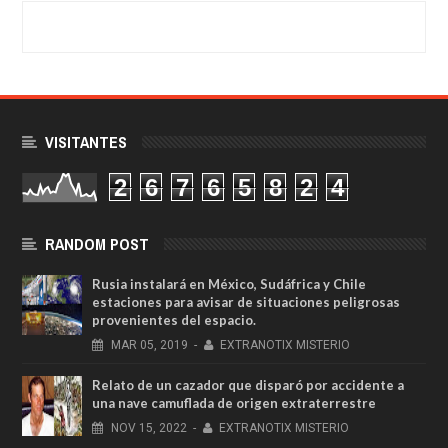
VISITANTES
2
6
7
6
5
8
2
4
RANDOM POST
Rusia instalará en México, Sudáfrica y Chile
estaciones para avisar de situaciones peligrosas
provenientes del espacio.
MAR
05,
2019
-
EXTRANOTIX MISTERIO
Relato de un cazador que disparó por accidente a
una nave camuflada de origen extraterrestre
NOV
15,
2022
-
EXTRANOTIX MISTERIO