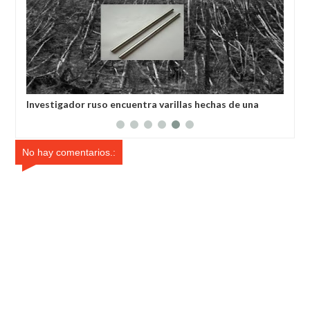
ó a
Investigador ruso encuentra varillas hechas de una
Los
es
aleación desconocida
sís
No hay comentarios.: