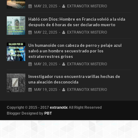
MAY
23,
2025
-
EXTRANOTIX MISTERIO
Habló con Dios: Hombre en Francia volvió a la vida
después de 6 horas de ser declarado muerto
MAY
22,
2025
-
EXTRANOTIX MISTERIO
Un humanoide con cabeza de perro у pelaje azul
salvó a un hombre secuestrado por los
extraterrestres grises
MAY
20,
2025
-
EXTRANOTIX MISTERIO
Investigador ruso encuentra varillas hechas de
una aleación desconocida
MAY
19,
2025
-
EXTRANOTIX MISTERIO
Copyright © 2015 - 2017
extranotix
All Right Reserved
Blogger Designed by
PBT