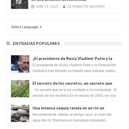
MAY
19,
2025
-
EXTRANOTIX MISTERIO
Select Language
▼
ENTRADAS POPULARES
¿El presidente de Rusia Vladímir Putin y la
Federación Galactica han firmado un
El presidente de Rusia Vladímir Putin y la Federación
tratado para acabar con los Sionistas?
Galáctica han firmado un tratado para trabajar juntos,
para exponer a todos los Si...
El secreto de los secretos, un secreto que
cambiaría por completo el destino de la
Un secreto que se le ha ocultado a la humanidad El
humanidad
secreto de los secretos En el verano de 2003, en una
zona inexplorada de las m...
Una intensa sequía revela en un río un
impresionante hallazgo de miles de Shiva
Recientemente, debido al tiempo seco, el nivel del
Lingas
agua del río Shalmala en Karnataka retrocedió,
revelando la presencia de miles de Shiv...