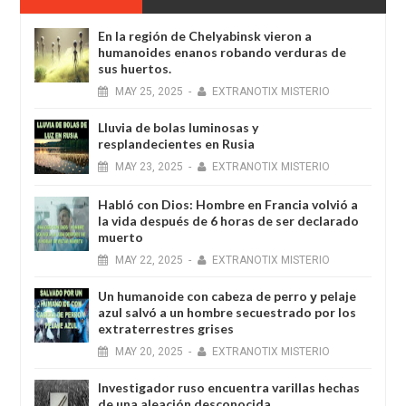
En la región de Chelyabinsk vieron a
humanoides enanos robando verduras de
sus huertos.
MAY
25,
2025
-
EXTRANOTIX MISTERIO
Lluvia de bolas luminosas y
resplandecientes en Rusia
MAY
23,
2025
-
EXTRANOTIX MISTERIO
Habló con Dios: Hombre en Francia volvió a
la vida después de 6 horas de ser declarado
muerto
MAY
22,
2025
-
EXTRANOTIX MISTERIO
Un humanoide con cabeza de perro у pelaje
azul salvó a un hombre secuestrado por los
extraterrestres grises
MAY
20,
2025
-
EXTRANOTIX MISTERIO
Investigador ruso encuentra varillas hechas
de una aleación desconocida