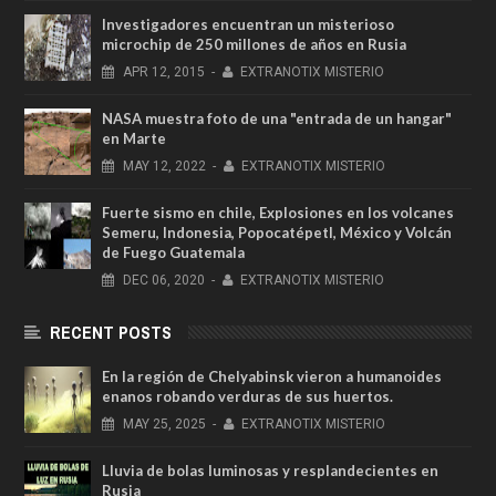
Investigadores encuentran un misterioso
microchip de 250 millones de años en Rusia
APR
12,
2015
-
EXTRANOTIX MISTERIO
NASA muestra foto de una "entrada de un hangar"
en Marte
MAY
12,
2022
-
EXTRANOTIX MISTERIO
Fuerte sismo en chile, Explosiones en los volcanes
Semeru, Indonesia, Popocatépetl, México y Volcán
de Fuego Guatemala
DEC
06,
2020
-
EXTRANOTIX MISTERIO
RECENT POSTS
En la región de Chelyabinsk vieron a humanoides
enanos robando verduras de sus huertos.
MAY
25,
2025
-
EXTRANOTIX MISTERIO
Lluvia de bolas luminosas y resplandecientes en
Rusia