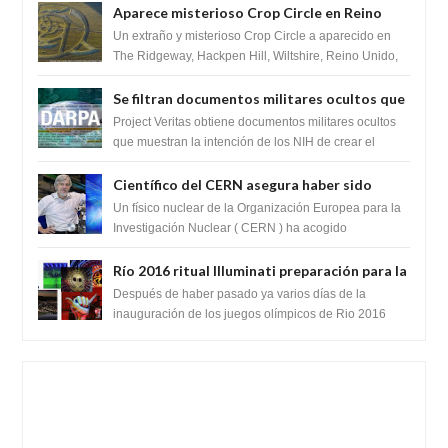
Aparece misterioso Crop Circle en Reino
Unido 23 de junio 2016
Un extraño y misterioso Crop Circle a aparecido en
The Ridgeway, Hackpen Hill, Wiltshire, Reino Unido,
fue reportado por Crop circle conec...
Se filtran documentos militares ocultos que
muestran la intención de los NIH de crear el
Project Veritas obtiene documentos militares ocultos
SARS-CoV-2, utilizando la investigación de
que muestran la intención de los NIH de crear el
SARS-CoV-2, utilizando la investigaci...
ganancia de función
Científico del CERN asegura haber sido
ayudado por seres de luz durante una
Un físico nuclear de la Organización Europea para la
prueba del Colisionador de Hadrones
Investigación Nuclear ( CERN ) ha acogido
recientemente el cristianismo en su corazó...
Río 2016 ritual Illuminati preparación para la
llegada del anticristo o una entidad
Después de haber pasado ya varios días de la
extraterrestre
inauguración de los juegos olímpicos de Rio 2016
celebrados en Brasil. Varios teóricos de la...