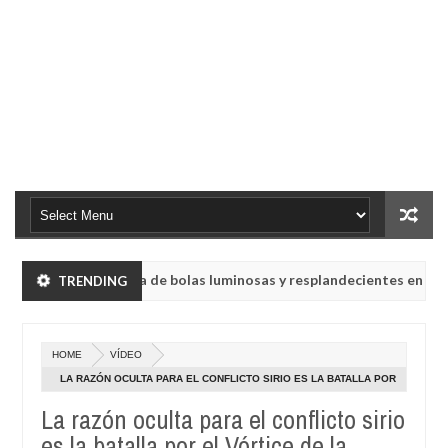
Lluvia de bolas luminosas y resplandecientes en Rusia
TRENDING
NOTICIA
2
itir mensajes crípticos tras años de silencio
La h
NOTICIA
0
2
Oct
HOME
VÍDEO
28,
Lluvia de bolas luminosas y resplandecientes en Rusia
NOTICIA
4
2024
LA RAZÓN OCULTA PARA EL CONFLICTO SIRIO ES LA BATALLA POR
EL VÓRTICE DE LA DIOSA EN SIRIA
2
La razón oculta para el conflicto sirio
itir mensajes crípticos tras años de silencio
La h
NOTICIA
0
2
es la batalla por el Vórtice de la
Oct