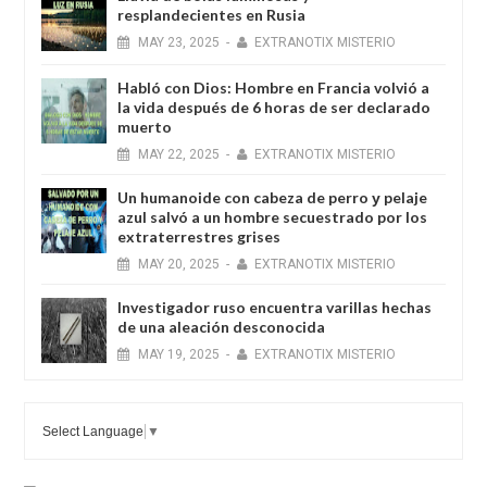
resplandecientes en Rusia
MAY
23,
2025
-
EXTRANOTIX MISTERIO
Habló con Dios: Hombre en Francia volvió a
la vida después de 6 horas de ser declarado
muerto
MAY
22,
2025
-
EXTRANOTIX MISTERIO
Un humanoide con cabeza de perro у pelaje
azul salvó a un hombre secuestrado por los
extraterrestres grises
MAY
20,
2025
-
EXTRANOTIX MISTERIO
Investigador ruso encuentra varillas hechas
de una aleación desconocida
MAY
19,
2025
-
EXTRANOTIX MISTERIO
Select Language
▼