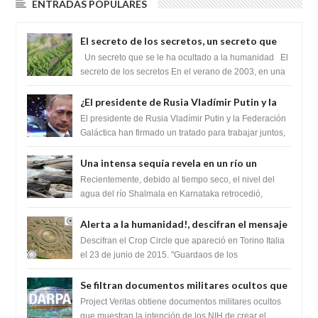
ENTRADAS POPULARES
El secreto de los secretos, un secreto que
cambiaría por completo el destino de la
Un secreto que se le ha ocultado a la humanidad El
humanidad
secreto de los secretos En el verano de 2003, en una
zona inexplorada de las m...
¿El presidente de Rusia Vladímir Putin y la
Federación Galactica han firmado un
El presidente de Rusia Vladímir Putin y la Federación
tratado para acabar con los Sionistas?
Galáctica han firmado un tratado para trabajar juntos,
para exponer a todos los Si...
Una intensa sequía revela en un río un
impresionante hallazgo de miles de Shiva
Recientemente, debido al tiempo seco, el nivel del
Lingas
agua del río Shalmala en Karnataka retrocedió,
revelando la presencia de miles de Shiv...
Alerta a la humanidad!, descifran el mensaje
del Crop Circle de Torino ,Italia
Descifran el Crop Circle que apareció en Torino Italia
el 23 de junio de 2015. "Guardaos de los
extraterrestres con regalos! Esos ...
Se filtran documentos militares ocultos que
muestran la intención de los NIH de crear el
Project Veritas obtiene documentos militares ocultos
SARS-CoV-2, utilizando la investigación de
que muestran la intención de los NIH de crear el