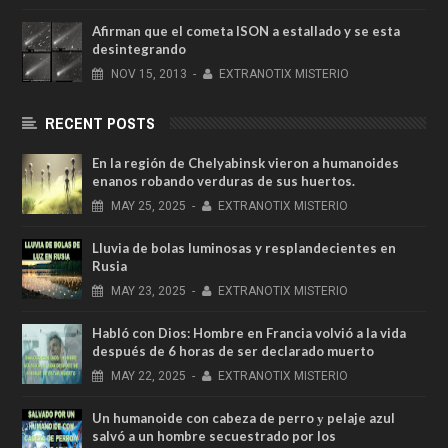
Afirman que el cometa ISON a estallado y se esta
desintegrando
NOV
15,
2013
-
EXTRANOTIX MISTERIO
RECENT POSTS
En la región de Chelyabinsk vieron a humanoides
enanos robando verduras de sus huertos.
MAY
25,
2025
-
EXTRANOTIX MISTERIO
Lluvia de bolas luminosas y resplandecientes en
Rusia
MAY
23,
2025
-
EXTRANOTIX MISTERIO
Habló con Dios: Hombre en Francia volvió a la vida
después de 6 horas de ser declarado muerto
MAY
22,
2025
-
EXTRANOTIX MISTERIO
Un humanoide con cabeza de perro у pelaje azul
salvó a un hombre secuestrado por los