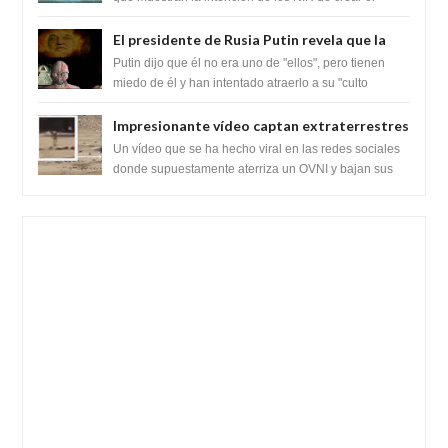
SARS-CoV-2, utilizando la investigaci...
ganancia de función
El presidente de Rusia Putin revela que la
clase dominante en el mundo son los
Putin dijo que él no era uno de "ellos", pero tienen
híbridos reptiles
miedo de él y han intentado atraerlo a su "culto
babilónico antiguo....
Impresionante vídeo captan extraterrestres
bajando de un OVNI en Arabia Saudita
Un vídeo que se ha hecho viral en las redes sociales
donde supuestamente aterriza un OVNI y bajan sus
tripulantes en el desierto en Ara...