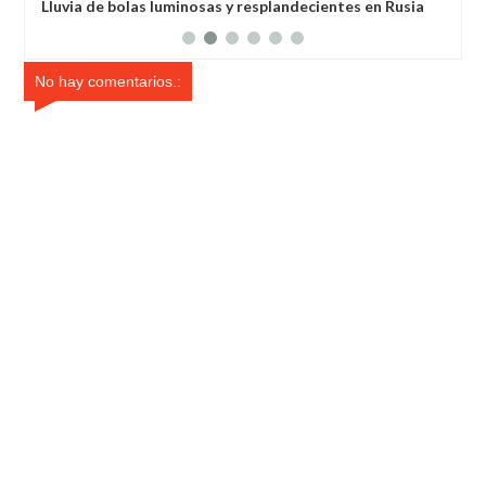
Rusia
Habló con Dios: Hombre en Francia volvió a la vida
después de 6 horas de ser declarado muerto
No hay comentarios.: