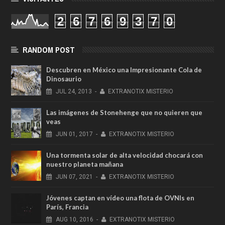
2
6
7
6
9
3
7
0
RANDOM POST
Descubren en México una Impresionante Cola de
Dinosaurio
JUL
24,
2013
-
EXTRANOTIX MISTERIO
Las imágenes de Stonehenge que no quieren que
veas
JUN
01,
2017
-
EXTRANOTIX MISTERIO
Una tormenta solar de alta velocidad chocará con
nuestro planeta mañana
JUN
07,
2021
-
EXTRANOTIX MISTERIO
Jóvenes captan en vídeo una flota de OVNIs en
París, Francia
AUG
10,
2016
-
EXTRANOTIX MISTERIO