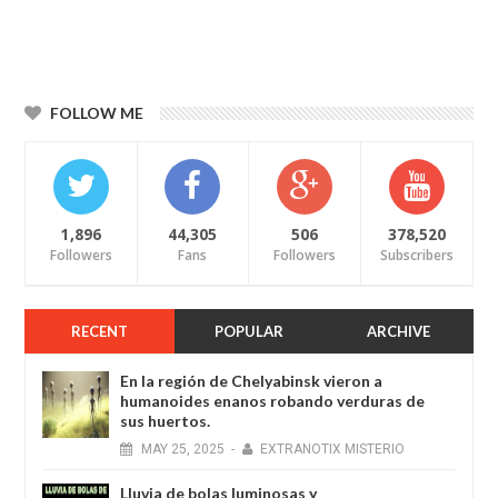
FOLLOW ME
1,896
44,305
506
378,520
Followers
Fans
Followers
Subscribers
RECENT
POPULAR
ARCHIVE
En la región de Chelyabinsk vieron a
humanoides enanos robando verduras de
sus huertos.
MAY
25,
2025
-
EXTRANOTIX MISTERIO
Lluvia de bolas luminosas y