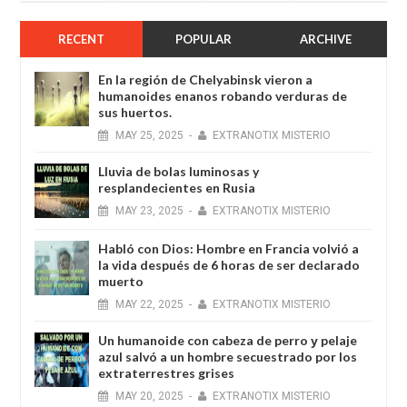
RECENT
POPULAR
ARCHIVE
En la región de Chelyabinsk vieron a
humanoides enanos robando verduras de
sus huertos.
MAY
25,
2025
-
EXTRANOTIX MISTERIO
Lluvia de bolas luminosas y
resplandecientes en Rusia
MAY
23,
2025
-
EXTRANOTIX MISTERIO
Habló con Dios: Hombre en Francia volvió a
la vida después de 6 horas de ser declarado
muerto
MAY
22,
2025
-
EXTRANOTIX MISTERIO
Un humanoide con cabeza de perro у pelaje
azul salvó a un hombre secuestrado por los
extraterrestres grises
MAY
20,
2025
-
EXTRANOTIX MISTERIO