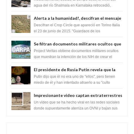
Lingas
agua del río Shalmala en Karnataka retrocedió,
revelando la presencia de miles de Shiv...
Alerta a la humanidad!, descifran el mensaje
del Crop Circle de Torino ,Italia
Descifran el Crop Circle que apareció en Torino Italia
el 23 de junio de 2015. "Guardaos de los
extraterrestres con regalos! Esos ...
Se filtran documentos militares ocultos que
muestran la intención de los NIH de crear el
Project Veritas obtiene documentos militares ocultos
SARS-CoV-2, utilizando la investigación de
que muestran la intención de los NIH de crear el
SARS-CoV-2, utilizando la investigaci...
ganancia de función
El presidente de Rusia Putin revela que la
clase dominante en el mundo son los
Putin dijo que él no era uno de "ellos", pero tienen
híbridos reptiles
miedo de él y han intentado atraerlo a su "culto
babilónico antiguo....
Impresionante vídeo captan extraterrestres
bajando de un OVNI en Arabia Saudita
Un vídeo que se ha hecho viral en las redes sociales
donde supuestamente aterriza un OVNI y bajan sus
tripulantes en el desierto en Ara...