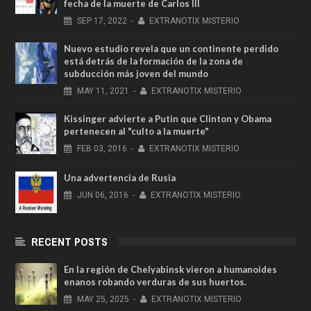
fecha de la muerte de Carlos III
SEP
17,
2022
-
EXTRANOTIX MISTERIO
Nuevo estudio revela que un continente perdido
está detrás de la formación de la zona de
subducción más joven del mundo
MAY
11,
2021
-
EXTRANOTIX MISTERIO
Kissinger advierte a Putin que Clinton y Obama
pertenecen al "culto a la muerte"
FEB
03,
2016
-
EXTRANOTIX MISTERIO
Una advertencia de Rusia
JUN
06,
2016
-
EXTRANOTIX MISTERIO
RECENT POSTS
En la región de Chelyabinsk vieron a humanoides
enanos robando verduras de sus huertos.
MAY
25,
2025
-
EXTRANOTIX MISTERIO