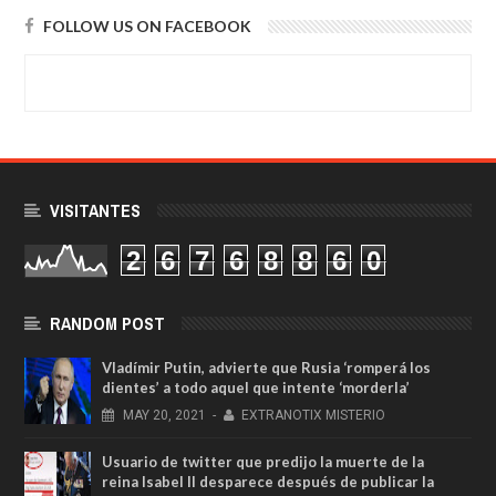
FOLLOW US ON FACEBOOK
VISITANTES
2
6
7
6
8
8
6
0
RANDOM POST
Vladímir Putin, advierte que Rusia ‘romperá los
dientes’ a todo aquel que intente ‘morderla’
MAY
20,
2021
-
EXTRANOTIX MISTERIO
Usuario de twitter que predijo la muerte de la
reina Isabel II desparece después de publicar la