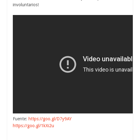
involuntarios!
Fuente:
https://goo.gl/D7y9AY
https://goo.gl/1kXi2u