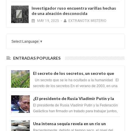
Investigador ruso encuentra varillas hechas
de una aleación desconocida
MAY
19,
2025
-
EXTRANOTIX MISTERIO
Select Language
▼
ENTRADAS POPULARES
El secreto de los secretos, un secreto que
cambiaría por completo el destino de la
Un secreto que se le ha ocultado a la humanidad El
humanidad
secreto de los secretos En el verano de 2003, en una
zona inexplorada de las m...
¿El presidente de Rusia Vladímir Putin y la
Federación Galactica han firmado un
El presidente de Rusia Vladímir Putin y la Federación
tratado para acabar con los Sionistas?
Galáctica han firmado un tratado para trabajar juntos,
para exponer a todos los Si...
Una intensa sequía revela en un río un
impresionante hallazgo de miles de Shiva
Recientemente, debido al tiempo seco, el nivel del