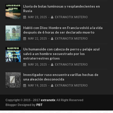
Lluvia de bolas luminosas y resplandecientes en
Rusia
MAY
23,
2025
-
EXTRANOTIX MISTERIO
Habló con Dios: Hombre en Francia volvió a la vida
después de 6 horas de ser declarado muerto
MAY
22,
2025
-
EXTRANOTIX MISTERIO
Un humanoide con cabeza de perro у pelaje azul
salvó a un hombre secuestrado por los
extraterrestres grises
MAY
20,
2025
-
EXTRANOTIX MISTERIO
Investigador ruso encuentra varillas hechas de
una aleación desconocida
MAY
19,
2025
-
EXTRANOTIX MISTERIO
Copyright © 2015 - 2017
extranotix
All Right Reserved
Blogger Designed by
PBT