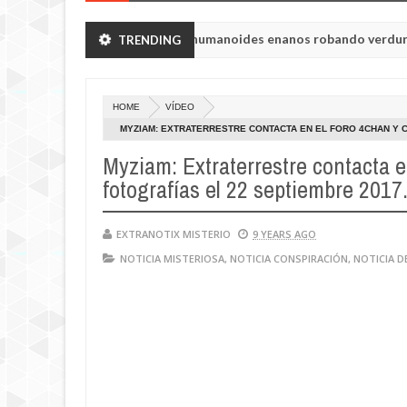
n de Chelyabinsk vieron a humanoides enanos robando verduras de s
TRENDING
de la princesa Tisul de la región de Kemerovo.
HOME
VÍDEO
MYZIAM: EXTRATERRESTRE CONTACTA EN EL FORO 4CHAN Y 
Myziam: Extraterrestre contacta e
fotografías el 22 septiembre 2017
EXTRANOTIX MISTERIO
9 YEARS AGO
NOTICIA MISTERIOSA
,
NOTICIA CONSPIRACIÓN
,
NOTICIA D