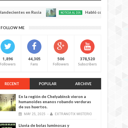
ientes en Rusia
Habló con Dios: Hombre en Fra
NOTICIA AL DÍA
May
22,
0
FOLLOW ME
2025
1,896
44,305
506
378,520
Followers
Fans
Followers
Subscribers
RECENT
POPULAR
ARCHIVE
En la región de Chelyabinsk vieron a
humanoides enanos robando verduras
de sus huertos.
MAY
25,
2025
-
EXTRANOTIX MISTERIO
Lluvia de bolas luminosas y