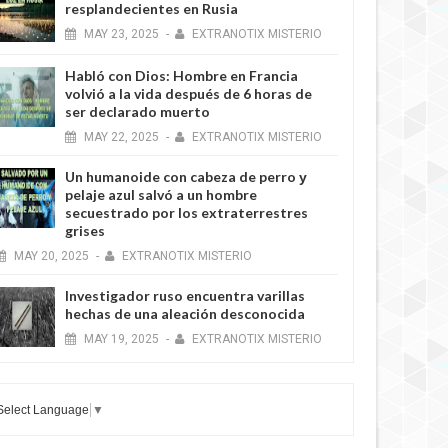
resplandecientes en Rusia
MAY
23,
2025
-
EXTRANOTIX MISTERIO
Habló con Dios: Hombre en Francia
volvió a la vida después de 6 horas de
ser declarado muerto
MAY
22,
2025
-
EXTRANOTIX MISTERIO
Un humanoide con cabeza de perro у
pelaje azul salvó a un hombre
secuestrado por los extraterrestres
grises
MAY
20,
2025
-
EXTRANOTIX MISTERIO
Investigador ruso encuentra varillas
hechas de una aleación desconocida
MAY
19,
2025
-
EXTRANOTIX MISTERIO
Select Language
▼