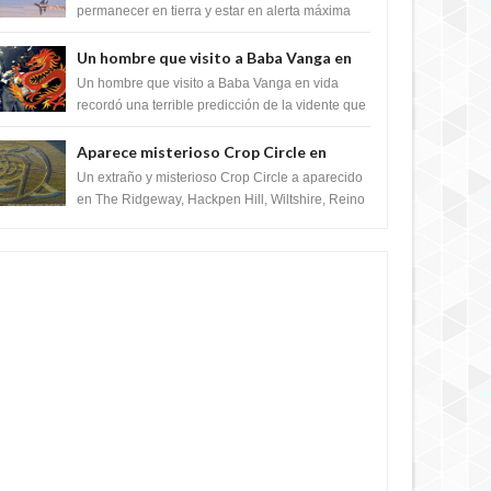
satélite "Caballero Negro"
permanecer en tierra y estar en alerta máxima
para despegar, después de que Obama rompe
el ...
Un hombre que visito a Baba Vanga en
vida recordó la terrible predicción de la
Un hombre que visito a Baba Vanga en vida
vidente para febrero de 2022.
recordó una terrible predicción de la vidente que
sucedería el 2 de febrero de 2022. Según el
pron...
Aparece misterioso Crop Circle en
Reino Unido 23 de junio 2016
Un extraño y misterioso Crop Circle a aparecido
en The Ridgeway, Hackpen Hill, Wiltshire, Reino
Unido, fue reportado por Crop circle conec...