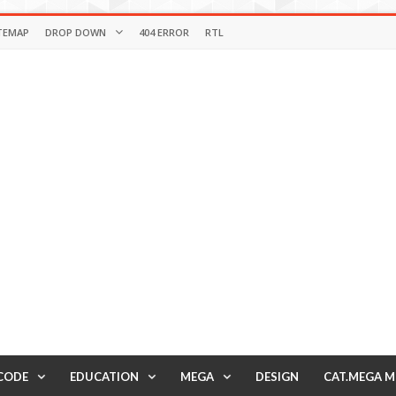
TEMAP
DROP DOWN
404 ERROR
RTL
CODE
EDUCATION
MEGA
DESIGN
CAT.MEGA 