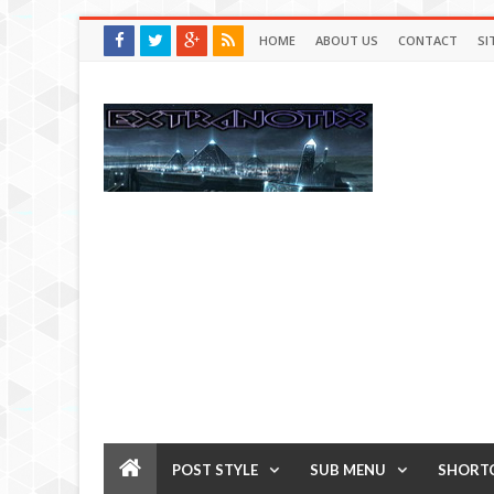
HOME
ABOUT US
CONTACT
SI
POST STYLE
SUB MENU
SHORT