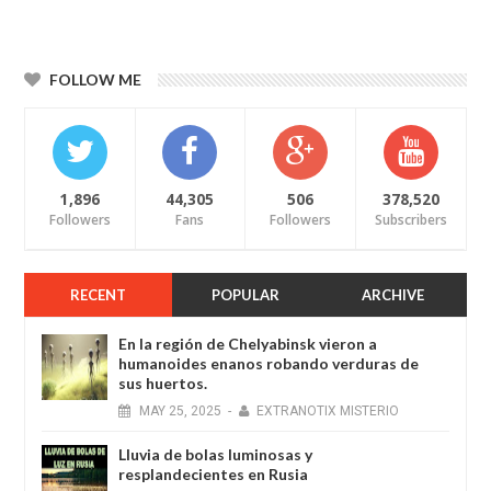
FOLLOW ME
1,896
44,305
506
378,520
Followers
Fans
Followers
Subscribers
RECENT
POPULAR
ARCHIVE
En la región de Chelyabinsk vieron a
humanoides enanos robando verduras de
sus huertos.
MAY
25,
2025
-
EXTRANOTIX MISTERIO
Lluvia de bolas luminosas y
resplandecientes en Rusia