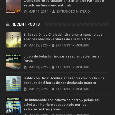
Ovnis son fotografiados en Santana de Parnaíba o
es sólo un fenómeno natural?
MAR
17,
2014
-
EXTRANOTIX MISTERIO
RECENT POSTS
En la región de Chelyabinsk vieron a humanoides
enanos robando verduras de sus huertos.
MAY
25,
2025
-
EXTRANOTIX MISTERIO
Lluvia de bolas luminosas y resplandecientes en
Rusia
MAY
23,
2025
-
EXTRANOTIX MISTERIO
Habló con Dios: Hombre en Francia volvió a la vida
después de 6 horas de ser declarado muerto
MAY
22,
2025
-
EXTRANOTIX MISTERIO
Un humanoide con cabeza de perro у pelaje azul
salvó a un hombre secuestrado por los
extraterrestres grises