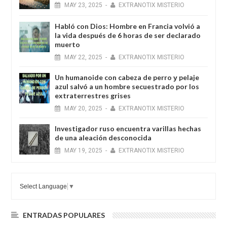
MAY
23,
2025
-
EXTRANOTIX MISTERIO
Habló con Dios: Hombre en Francia volvió a
la vida después de 6 horas de ser declarado
muerto
MAY
22,
2025
-
EXTRANOTIX MISTERIO
Un humanoide con cabeza de perro у pelaje
azul salvó a un hombre secuestrado por los
extraterrestres grises
MAY
20,
2025
-
EXTRANOTIX MISTERIO
Investigador ruso encuentra varillas hechas
de una aleación desconocida
MAY
19,
2025
-
EXTRANOTIX MISTERIO
Select Language
▼
ENTRADAS POPULARES