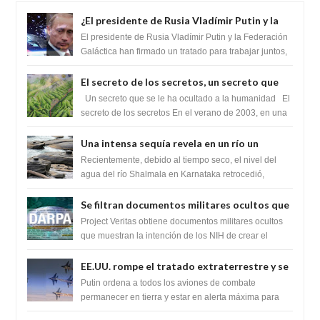
¿El presidente de Rusia Vladímir Putin y la
Federación Galactica han firmado un
El presidente de Rusia Vladímir Putin y la Federación
tratado para acabar con los Sionistas?
Galáctica han firmado un tratado para trabajar juntos,
para exponer a todos los Si...
El secreto de los secretos, un secreto que
cambiaría por completo el destino de la
Un secreto que se le ha ocultado a la humanidad El
humanidad
secreto de los secretos En el verano de 2003, en una
zona inexplorada de las m...
Una intensa sequía revela en un río un
impresionante hallazgo de miles de Shiva
Recientemente, debido al tiempo seco, el nivel del
Lingas
agua del río Shalmala en Karnataka retrocedió,
revelando la presencia de miles de Shiv...
Se filtran documentos militares ocultos que
muestran la intención de los NIH de crear el
Project Veritas obtiene documentos militares ocultos
SARS-CoV-2, utilizando la investigación de
que muestran la intención de los NIH de crear el
SARS-CoV-2, utilizando la investigaci...
ganancia de función
EE.UU. rompe el tratado extraterrestre y se
prepara para destruir el misterioso satélite
Putin ordena a todos los aviones de combate
"Caballero Negro"
permanecer en tierra y estar en alerta máxima para
despegar, después de que Obama rompe el ...