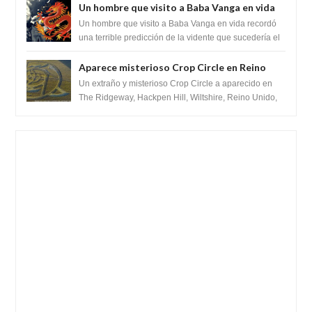
Un hombre que visito a Baba Vanga en vida
recordó la terrible predicción de la vidente
Un hombre que visito a Baba Vanga en vida recordó
para febrero de 2022.
una terrible predicción de la vidente que sucedería el
2 de febrero de 2022. Según el pron...
Aparece misterioso Crop Circle en Reino
Unido 23 de junio 2016
Un extraño y misterioso Crop Circle a aparecido en
The Ridgeway, Hackpen Hill, Wiltshire, Reino Unido,
fue reportado por Crop circle conec...