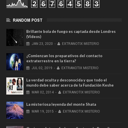
2
6
7
6
4
5
8
3
RANDOM POST
Brillante bola de fuego es captada desde Londres
(Vídeos)
JAN
23,
2020
-
EXTRANOTIX MISTERIO
¿Comienzan los preparativos del contacto
extraterrestre en la tierra?
JUL
02,
2019
-
EXTRANOTIX MISTERIO
La verdad oculta y desconocida y que todo el
mundo debe saber acerca de la Fundación Keshe
MAR
02,
2014
-
EXTRANOTIX MISTERIO
La misteriosa leyenda del monte Shata
MAR
19,
2015
-
EXTRANOTIX MISTERIO