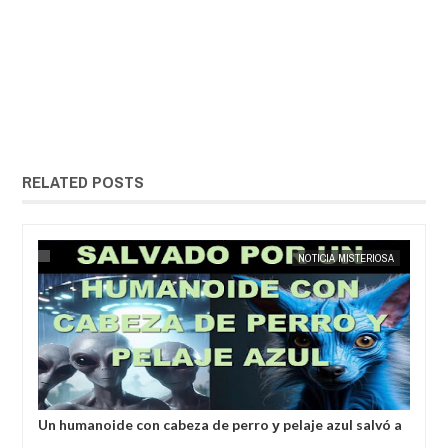
RELATED POSTS
MAY
25,
2025
EXTRANOTIX MISTERIO
NOTICIA MISTERIOSA
EXTRANOTI
Un humanoide con cabeza de perro у pelaje azul salvó a
Inves
un hombre secuestrado por los extraterrestres grises
alea