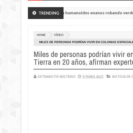
n de Chelyabinsk vieron a humanoides enanos robando verduras de s
TRENDING
de la princesa Tisul de la región de Kemerovo.
HOME
VÍDEO
MILES DE PERSONAS PODRÍAN VIVIR EN COLONIAS ESPACIAL
Miles de personas podrían vivir en
Tierra en 20 años, afirman expert
EXTRANOTIX MISTERIO
9 YEARS AGO
NOTICIA DE 