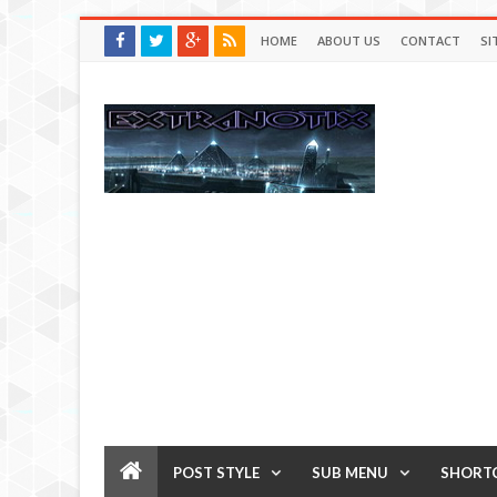
HOME
ABOUT US
CONTACT
SI
POST STYLE
SUB MENU
SHORT