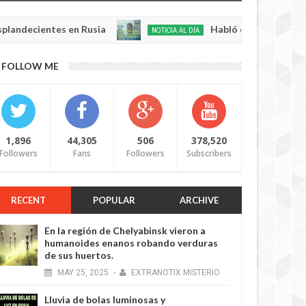
ientes en Rusia
Habló con Dios: Hombre en Fra
NOTICIA AL DÍA
May
22,
0
FOLLOW ME
2025
1,896
44,305
506
378,520
Followers
Fans
Followers
Subscribers
RECENT
POPULAR
ARCHIVE
En la región de Chelyabinsk vieron a
humanoides enanos robando verduras
de sus huertos.
MAY
25,
2025
-
EXTRANOTIX MISTERIO
Lluvia de bolas luminosas y