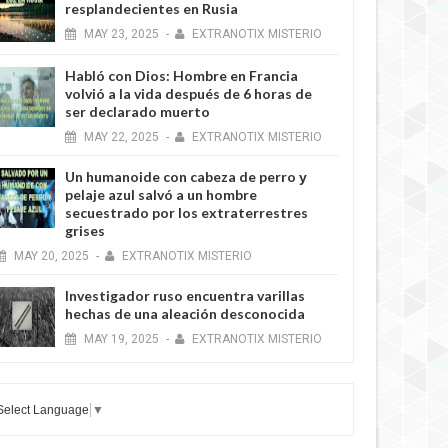
resplandecientes en Rusia
MAY
23,
2025
-
EXTRANOTIX MISTERIO
Habló con Dios: Hombre en Francia
volvió a la vida después de 6 horas de
ser declarado muerto
MAY
22,
2025
-
EXTRANOTIX MISTERIO
Un humanoide con cabeza de perro у
pelaje azul salvó a un hombre
secuestrado por los extraterrestres
grises
MAY
20,
2025
-
EXTRANOTIX MISTERIO
Investigador ruso encuentra varillas
hechas de una aleación desconocida
MAY
19,
2025
-
EXTRANOTIX MISTERIO
Select Language
▼