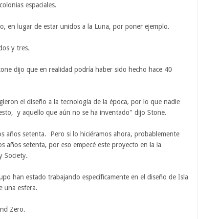
colonias espaciales.
cio, en lugar de estar unidos a la Luna, por poner ejemplo.
dos y tres.
tone dijo que en realidad podría haber sido hecho hace 40
gieron el diseño a la tecnología de la época, por lo que nadie
esto, y aquello que aún no se ha inventado" dijo Stone.
os años setenta. Pero si lo hiciéramos ahora, probablemente
s años setenta, por eso empecé este proyecto en la la
y Society.
po han estado trabajando específicamente en el diseño de Isla
e una esfera.
and Zero.