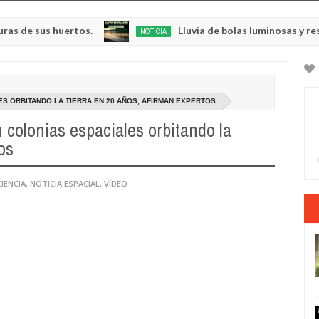
us huertos.
Lluvia de bolas luminosas y resplandec
NOTICIA
May
23,
0
2025
ES ORBITANDO LA TIERRA EN 20 AÑOS, AFIRMAN EXPERTOS
 colonias espaciales orbitando la
os
CIENCIA
,
NOTICIA ESPACIAL
,
VÍDEO