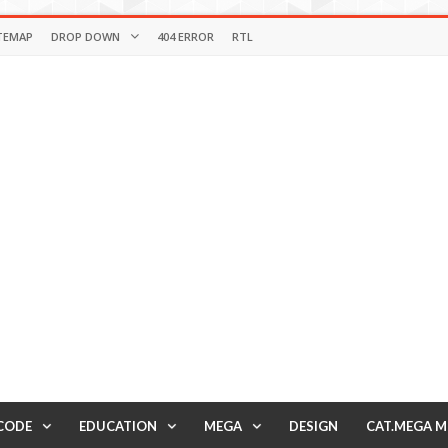
TEMAP
DROP DOWN
404 ERROR
RTL
CODE
EDUCATION
MEGA
DESIGN
CAT.MEGA 