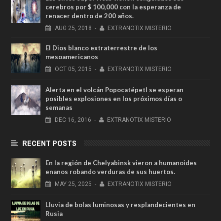
cerebros por $ 100,000 con la esperanza de
renacer dentro de 200 años.
AUG
25,
2018
-
EXTRANOTIX MISTERIO
El Dios blanco extraterrestre de los
mesoamericanos
OCT
05,
2015
-
EXTRANOTIX MISTERIO
Alerta en el volcán Popocatépetl se esperan
posibles explosiones en los próximos días o
semanas
DEC
16,
2016
-
EXTRANOTIX MISTERIO
RECENT POSTS
En la región de Chelyabinsk vieron a humanoides
enanos robando verduras de sus huertos.
MAY
25,
2025
-
EXTRANOTIX MISTERIO
Lluvia de bolas luminosas y resplandecientes en
Rusia