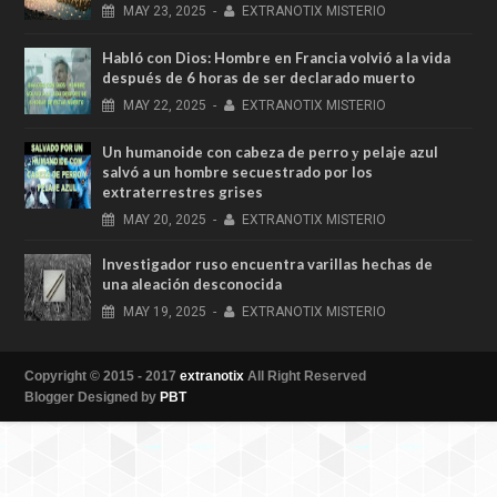
MAY
23,
2025
-
EXTRANOTIX MISTERIO
Habló con Dios: Hombre en Francia volvió a la vida
después de 6 horas de ser declarado muerto
MAY
22,
2025
-
EXTRANOTIX MISTERIO
Un humanoide con cabeza de perro у pelaje azul
salvó a un hombre secuestrado por los
extraterrestres grises
MAY
20,
2025
-
EXTRANOTIX MISTERIO
Investigador ruso encuentra varillas hechas de
una aleación desconocida
MAY
19,
2025
-
EXTRANOTIX MISTERIO
Copyright © 2015 - 2017
extranotix
All Right Reserved
Blogger Designed by
PBT