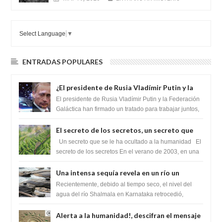
Select Language
▼
ENTRADAS POPULARES
¿El presidente de Rusia Vladímir Putin y la
Federación Galactica han firmado un
El presidente de Rusia Vladímir Putin y la Federación
tratado para acabar con los Sionistas?
Galáctica han firmado un tratado para trabajar juntos,
para exponer a todos los Si...
El secreto de los secretos, un secreto que
cambiaría por completo el destino de la
Un secreto que se le ha ocultado a la humanidad El
humanidad
secreto de los secretos En el verano de 2003, en una
zona inexplorada de las m...
Una intensa sequía revela en un río un
impresionante hallazgo de miles de Shiva
Recientemente, debido al tiempo seco, el nivel del
Lingas
agua del río Shalmala en Karnataka retrocedió,
revelando la presencia de miles de Shiv...
Alerta a la humanidad!, descifran el mensaje