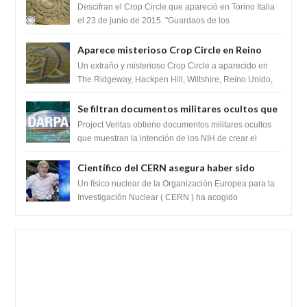
del Crop Circle de Torino ,Italia
Descifran el Crop Circle que apareció en Torino Italia
el 23 de junio de 2015. "Guardaos de los
extraterrestres con regalos! Esos ...
Aparece misterioso Crop Circle en Reino
Unido 23 de junio 2016
Un extraño y misterioso Crop Circle a aparecido en
The Ridgeway, Hackpen Hill, Wiltshire, Reino Unido,
fue reportado por Crop circle conec...
Se filtran documentos militares ocultos que
muestran la intención de los NIH de crear el
Project Veritas obtiene documentos militares ocultos
SARS-CoV-2, utilizando la investigación de
que muestran la intención de los NIH de crear el
SARS-CoV-2, utilizando la investigaci...
ganancia de función
Científico del CERN asegura haber sido
ayudado por seres de luz durante una
Un físico nuclear de la Organización Europea para la
prueba del Colisionador de Hadrones
Investigación Nuclear ( CERN ) ha acogido
recientemente el cristianismo en su corazó...