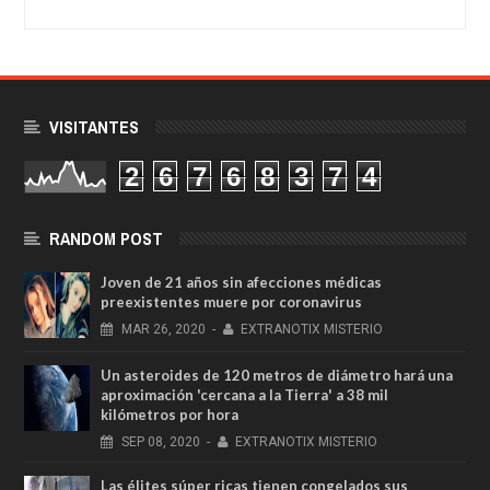
VISITANTES
2
6
7
6
8
3
7
4
RANDOM POST
Joven de 21 años sin afecciones médicas
preexistentes muere por coronavirus
MAR
26,
2020
-
EXTRANOTIX MISTERIO
Un asteroides de 120 metros de diámetro hará una
aproximación 'cercana a la Tierra' a 38 mil
kilómetros por hora
SEP
08,
2020
-
EXTRANOTIX MISTERIO
Las élites súper ricas tienen congelados sus