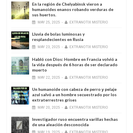
En la región de Chelyabinsk vieron a
humanoides enanos robando verduras de
sus huertos.
MAY
25,
2025
-
EXTRANOTIX MISTERIO
Lluvia de bolas luminosas y
resplandecientes en Rusia
MAY
23,
2025
-
EXTRANOTIX MISTERIO
Habló con Dios: Hombre en Francia volvió a
la vida después de 6 horas de ser declarado
muerto
MAY
22,
2025
-
EXTRANOTIX MISTERIO
Un humanoide con cabeza de perro у pelaje
azul salvó a un hombre secuestrado por los
extraterrestres grises
MAY
20,
2025
-
EXTRANOTIX MISTERIO
Investigador ruso encuentra varillas hechas
de una aleación desconocida
MAY
19,
2025
-
EXTRANOTIX MISTERIO