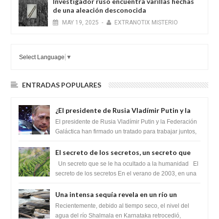
Investigador ruso encuentra varillas hechas
de una aleación desconocida
MAY
19,
2025
-
EXTRANOTIX MISTERIO
Select Language
▼
ENTRADAS POPULARES
¿El presidente de Rusia Vladímir Putin y la
Federación Galactica han firmado un
El presidente de Rusia Vladímir Putin y la Federación
tratado para acabar con los Sionistas?
Galáctica han firmado un tratado para trabajar juntos,
para exponer a todos los Si...
El secreto de los secretos, un secreto que
cambiaría por completo el destino de la
Un secreto que se le ha ocultado a la humanidad El
humanidad
secreto de los secretos En el verano de 2003, en una
zona inexplorada de las m...
Una intensa sequía revela en un río un
impresionante hallazgo de miles de Shiva
Recientemente, debido al tiempo seco, el nivel del
Lingas
agua del río Shalmala en Karnataka retrocedió,