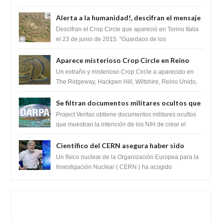
revelando la presencia de miles de Shiv...
Alerta a la humanidad!, descifran el mensaje
del Crop Circle de Torino ,Italia
Descifran el Crop Circle que apareció en Torino Italia
el 23 de junio de 2015. "Guardaos de los
extraterrestres con regalos! Esos ...
Aparece misterioso Crop Circle en Reino
Unido 23 de junio 2016
Un extraño y misterioso Crop Circle a aparecido en
The Ridgeway, Hackpen Hill, Wiltshire, Reino Unido,
fue reportado por Crop circle conec...
Se filtran documentos militares ocultos que
muestran la intención de los NIH de crear el
Project Veritas obtiene documentos militares ocultos
SARS-CoV-2, utilizando la investigación de
que muestran la intención de los NIH de crear el
SARS-CoV-2, utilizando la investigaci...
ganancia de función
Científico del CERN asegura haber sido
ayudado por seres de luz durante una
Un físico nuclear de la Organización Europea para la
prueba del Colisionador de Hadrones
Investigación Nuclear ( CERN ) ha acogido
recientemente el cristianismo en su corazó...