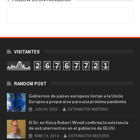
VISITANTES
2
6
7
6
7
7
2
1
RANDOM POST
Gobiernos de países europeos instan a la Unión
Europea a prepararse para una próxima pandemia
JUN
09,
2020
-
EXTRANOTIX MISTERIO
El Dr. en física Robert Wood confirma la existencia
de extraterrestres en el gobierno de EE.UU.
MAR
19,
2014
-
EXTRANOTIX MISTERIO