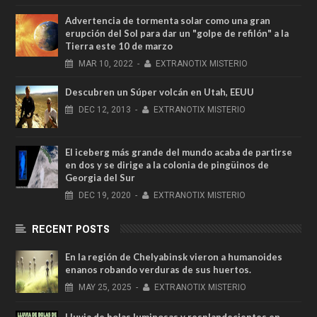
Advertencia de tormenta solar como una gran
erupción del Sol para dar un "golpe de refilón" a la
Tierra este 10 de marzo
MAR
10,
2022
-
EXTRANOTIX MISTERIO
Descubren un Súper volcán en Utah, EEUU
DEC
12,
2013
-
EXTRANOTIX MISTERIO
El iceberg más grande del mundo acaba de partirse
en dos y se dirige a la colonia de pingüinos de
Georgia del Sur
DEC
19,
2020
-
EXTRANOTIX MISTERIO
RECENT POSTS
En la región de Chelyabinsk vieron a humanoides
enanos robando verduras de sus huertos.
MAY
25,
2025
-
EXTRANOTIX MISTERIO