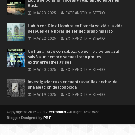
Lluvia de bolas luminosas y resplandecientes en
Rusia
MAY
23,
2025
-
EXTRANOTIX MISTERIO
Habló con Dios: Hombre en Francia volvió a la vida
después de 6 horas de ser declarado muerto
MAY
22,
2025
-
EXTRANOTIX MISTERIO
Un humanoide con cabeza de perro у pelaje azul
salvó a un hombre secuestrado por los
extraterrestres grises
MAY
20,
2025
-
EXTRANOTIX MISTERIO
Investigador ruso encuentra varillas hechas de
una aleación desconocida
MAY
19,
2025
-
EXTRANOTIX MISTERIO
Copyright © 2015 - 2017
extranotix
All Right Reserved
Blogger Designed by
PBT