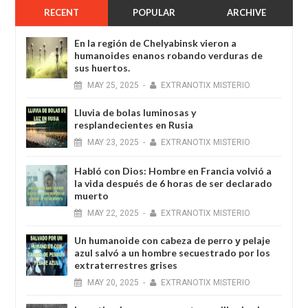
RECENT
POPULAR
ARCHIVE
En la región de Chelyabinsk vieron a
humanoides enanos robando verduras de
sus huertos.
MAY
25,
2025
-
EXTRANOTIX MISTERIO
Lluvia de bolas luminosas y
resplandecientes en Rusia
MAY
23,
2025
-
EXTRANOTIX MISTERIO
Habló con Dios: Hombre en Francia volvió a
la vida después de 6 horas de ser declarado
muerto
MAY
22,
2025
-
EXTRANOTIX MISTERIO
Un humanoide con cabeza de perro у pelaje
azul salvó a un hombre secuestrado por los
extraterrestres grises
MAY
20,
2025
-
EXTRANOTIX MISTERIO