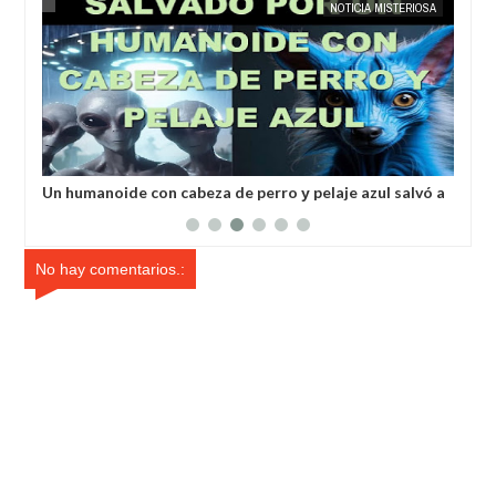
MAY
25,
2025
IA
EXTRANOTIX MISTERIO
NOTICIA MISTERIOSA
EXTRANOT
a
Un humanoide con cabeza de perro у pelaje azul salvó a
Inv
un hombre secuestrado por los extraterrestres grises
ale
No hay comentarios.: