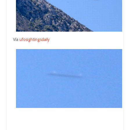
Vía
ufosightingsdaily