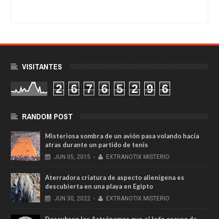
VISITANTES
2
6
7
6
5
2
9
6
RANDOM POST
Misteriosa sombra de un avión pasa volando hacía
atras durante un partido de tenis
JUN
05,
2015
-
EXTRANOTIX MISTERIO
Aterradora criatura de aspecto alienígena es
descubierta en una playa en Egipto
JUN
30,
2022
-
EXTRANOTIX MISTERIO
Descubren los Astrónomos que el lado oscuro de