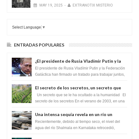
MAY
19,
2025
-
EXTRANOTIX MISTERIO
Select Language
▼
ENTRADAS POPULARES
¿El presidente de Rusia Vladímir Putin y la
Federación Galactica han firmado un
El presidente de Rusia Vladímir Putin y la Federación
tratado para acabar con los Sionistas?
Galáctica han firmado un tratado para trabajar juntos,
para exponer a todos los Si...
El secreto de los secretos, un secreto que
cambiaría por completo el destino de la
Un secreto que se le ha ocultado a la humanidad El
humanidad
secreto de los secretos En el verano de 2003, en una
zona inexplorada de las m...
Una intensa sequía revela en un río un
impresionante hallazgo de miles de Shiva
Recientemente, debido al tiempo seco, el nivel del
Lingas
agua del río Shalmala en Karnataka retrocedió,
revelando la presencia de miles de Shiv...