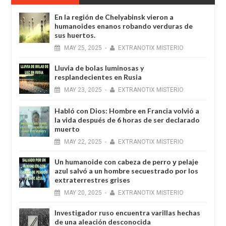
En la región de Chelyabinsk vieron a
humanoides enanos robando verduras de
sus huertos.
MAY
25,
2025
-
EXTRANOTIX MISTERIO
Lluvia de bolas luminosas y
resplandecientes en Rusia
MAY
23,
2025
-
EXTRANOTIX MISTERIO
Habló con Dios: Hombre en Francia volvió a
la vida después de 6 horas de ser declarado
muerto
MAY
22,
2025
-
EXTRANOTIX MISTERIO
Un humanoide con cabeza de perro у pelaje
azul salvó a un hombre secuestrado por los
extraterrestres grises
MAY
20,
2025
-
EXTRANOTIX MISTERIO
Investigador ruso encuentra varillas hechas
de una aleación desconocida