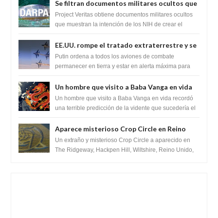
Se filtran documentos militares ocultos que
muestran la intención de los NIH de crear el
Project Veritas obtiene documentos militares ocultos
SARS-CoV-2, utilizando la investigación de
que muestran la intención de los NIH de crear el
SARS-CoV-2, utilizando la investigaci...
ganancia de función
EE.UU. rompe el tratado extraterrestre y se
prepara para destruir el misterioso satélite
Putin ordena a todos los aviones de combate
"Caballero Negro"
permanecer en tierra y estar en alerta máxima para
despegar, después de que Obama rompe el ...
Un hombre que visito a Baba Vanga en vida
recordó la terrible predicción de la vidente
Un hombre que visito a Baba Vanga en vida recordó
para febrero de 2022.
una terrible predicción de la vidente que sucedería el
2 de febrero de 2022. Según el pron...
Aparece misterioso Crop Circle en Reino
Unido 23 de junio 2016
Un extraño y misterioso Crop Circle a aparecido en
The Ridgeway, Hackpen Hill, Wiltshire, Reino Unido,
fue reportado por Crop circle conec...