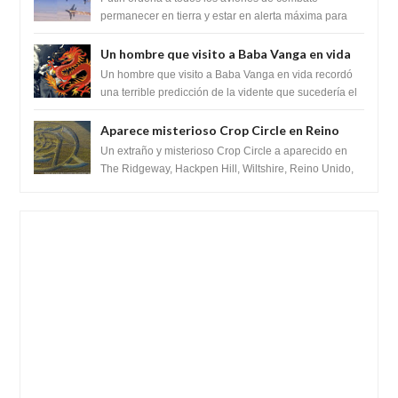
"Caballero Negro"
permanecer en tierra y estar en alerta máxima para
despegar, después de que Obama rompe el ...
Un hombre que visito a Baba Vanga en vida
recordó la terrible predicción de la vidente
Un hombre que visito a Baba Vanga en vida recordó
para febrero de 2022.
una terrible predicción de la vidente que sucedería el
2 de febrero de 2022. Según el pron...
Aparece misterioso Crop Circle en Reino
Unido 23 de junio 2016
Un extraño y misterioso Crop Circle a aparecido en
The Ridgeway, Hackpen Hill, Wiltshire, Reino Unido,
fue reportado por Crop circle conec...