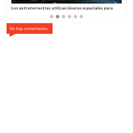
Los extraterrestres utilizan láseres espaciales para
La 
colonizar planetas, afirman científicos de la India
hum
No hay comentarios.: