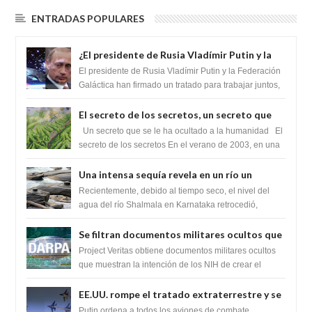
ENTRADAS POPULARES
¿El presidente de Rusia Vladímir Putin y la
Federación Galactica han firmado un
El presidente de Rusia Vladímir Putin y la Federación
tratado para acabar con los Sionistas?
Galáctica han firmado un tratado para trabajar juntos,
para exponer a todos los Si...
El secreto de los secretos, un secreto que
cambiaría por completo el destino de la
Un secreto que se le ha ocultado a la humanidad El
humanidad
secreto de los secretos En el verano de 2003, en una
zona inexplorada de las m...
Una intensa sequía revela en un río un
impresionante hallazgo de miles de Shiva
Recientemente, debido al tiempo seco, el nivel del
Lingas
agua del río Shalmala en Karnataka retrocedió,
revelando la presencia de miles de Shiv...
Se filtran documentos militares ocultos que
muestran la intención de los NIH de crear el
Project Veritas obtiene documentos militares ocultos
SARS-CoV-2, utilizando la investigación de
que muestran la intención de los NIH de crear el
SARS-CoV-2, utilizando la investigaci...
ganancia de función
EE.UU. rompe el tratado extraterrestre y se
prepara para destruir el misterioso satélite
Putin ordena a todos los aviones de combate