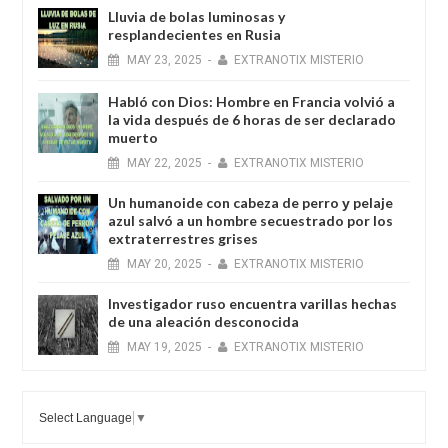
Lluvia de bolas luminosas y
resplandecientes en Rusia
MAY
23,
2025
-
EXTRANOTIX MISTERIO
Habló con Dios: Hombre en Francia volvió a
la vida después de 6 horas de ser declarado
muerto
MAY
22,
2025
-
EXTRANOTIX MISTERIO
Un humanoide con cabeza de perro у pelaje
azul salvó a un hombre secuestrado por los
extraterrestres grises
MAY
20,
2025
-
EXTRANOTIX MISTERIO
Investigador ruso encuentra varillas hechas
de una aleación desconocida
MAY
19,
2025
-
EXTRANOTIX MISTERIO
Select Language
▼