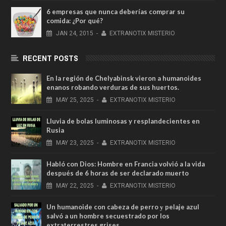
6 empresas que nunca deberías comprar su
comida: ¿Por qué?
JAN
24,
2015
-
EXTRANOTIX MISTERIO
RECENT POSTS
En la región de Chelyabinsk vieron a humanoides
enanos robando verduras de sus huertos.
MAY
25,
2025
-
EXTRANOTIX MISTERIO
Lluvia de bolas luminosas y resplandecientes en
Rusia
MAY
23,
2025
-
EXTRANOTIX MISTERIO
Habló con Dios: Hombre en Francia volvió a la vida
después de 6 horas de ser declarado muerto
MAY
22,
2025
-
EXTRANOTIX MISTERIO
Un humanoide con cabeza de perro у pelaje azul
salvó a un hombre secuestrado por los
extraterrestres grises