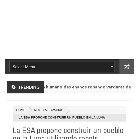
lyabinsk vieron a humanoides enanos robando verduras de sus huert
TRENDING
ón de radio rusa UVB-76, conocida como la radio del fin del mundo v
HOME
NOTICIA ESPACIAL
lyabinsk vieron a humanoides enanos robando verduras de sus huert
LA ESA PROPONE CONSTRUIR UN PUEBLO EN LA LUNA
UTILIZANDO ROBOTS
La ESA propone construir un pueblo
ón de radio rusa UVB-76, conocida como la radio del fin del mundo v
en la Luna utilizando robots