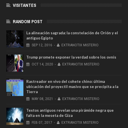
VISITANTES
RANDOM POST
La alineación sagrada: la constelación de Orión y el
antiguo Egipto
SEP
12,
2016
-
EXTRANOTIX MISTERIO
Trump promete exponer la verdad sobre los ovnis
OCT
14,
2020
-
EXTRANOTIX MISTERIO
Rastreador en vivo del cohete chino: última
ubicación del proyectil masivo que se precipita a la
Tierra
MAY
08,
2021
-
EXTRANOTIX MISTERIO
Textos antiguos revelan una pirámide negra que
falta en la meseta de Giza
FEB
07,
2017
-
EXTRANOTIX MISTERIO