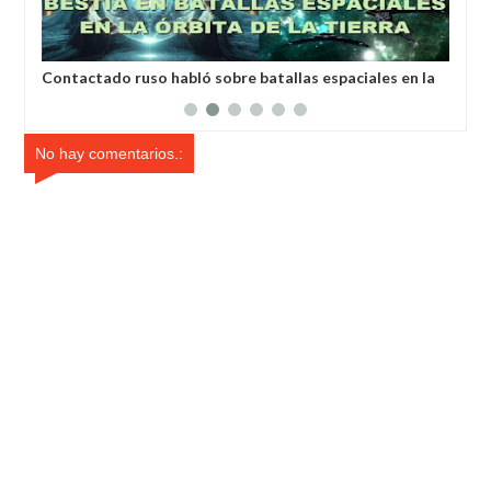
Contactado ruso habló sobre batallas espaciales en la
Un 
órbita de la Tierra
esc
No hay comentarios.: