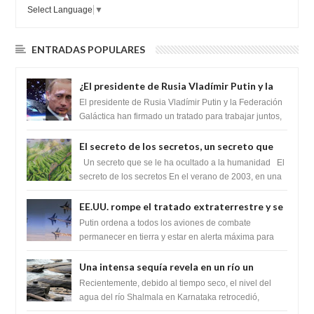
Select Language
▼
ENTRADAS POPULARES
¿El presidente de Rusia Vladímir Putin y la
Federación Galactica han firmado un
El presidente de Rusia Vladímir Putin y la Federación
tratado para acabar con los Sionistas?
Galáctica han firmado un tratado para trabajar juntos,
para exponer a todos los Si...
El secreto de los secretos, un secreto que
cambiaría por completo el destino de la
Un secreto que se le ha ocultado a la humanidad El
humanidad
secreto de los secretos En el verano de 2003, en una
zona inexplorada de las m...
EE.UU. rompe el tratado extraterrestre y se
prepara para destruir el misterioso satélite
Putin ordena a todos los aviones de combate
"Caballero Negro"
permanecer en tierra y estar en alerta máxima para
despegar, después de que Obama rompe el ...
Una intensa sequía revela en un río un
impresionante hallazgo de miles de Shiva
Recientemente, debido al tiempo seco, el nivel del
Lingas
agua del río Shalmala en Karnataka retrocedió,
revelando la presencia de miles de Shiv...