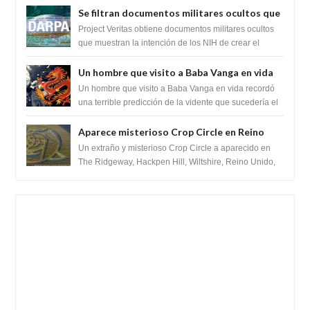
Se filtran documentos militares ocultos que
muestran la intención de los NIH de crear el
Project Veritas obtiene documentos militares ocultos
SARS-CoV-2, utilizando la investigación de
que muestran la intención de los NIH de crear el
SARS-CoV-2, utilizando la investigaci...
ganancia de función
Un hombre que visito a Baba Vanga en vida
recordó la terrible predicción de la vidente
Un hombre que visito a Baba Vanga en vida recordó
para febrero de 2022.
una terrible predicción de la vidente que sucedería el
2 de febrero de 2022. Según el pron...
Aparece misterioso Crop Circle en Reino
Unido 23 de junio 2016
Un extraño y misterioso Crop Circle a aparecido en
The Ridgeway, Hackpen Hill, Wiltshire, Reino Unido,
fue reportado por Crop circle conec...