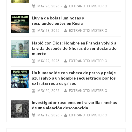
MAY
25,
2025
-
EXTRANOTIX MISTERIO
Lluvia de bolas luminosas y
resplandecientes en Rusia
MAY
23,
2025
-
EXTRANOTIX MISTERIO
Habló con Dios: Hombre en Francia volvió a
la vida después de 6 horas de ser declarado
muerto
MAY
22,
2025
-
EXTRANOTIX MISTERIO
Un humanoide con cabeza de perro у pelaje
azul salvó a un hombre secuestrado por los
extraterrestres grises
MAY
20,
2025
-
EXTRANOTIX MISTERIO
Investigador ruso encuentra varillas hechas
de una aleación desconocida
MAY
19,
2025
-
EXTRANOTIX MISTERIO