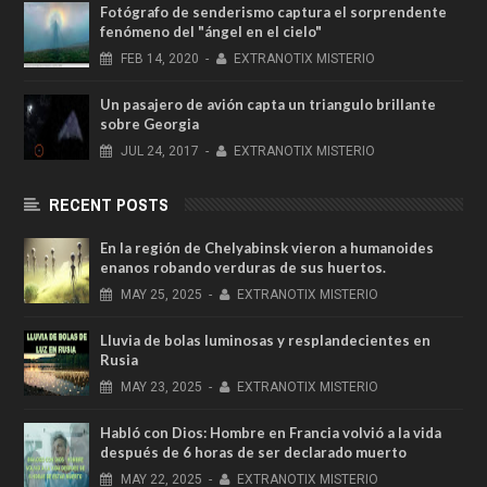
Fotógrafo de senderismo captura el sorprendente
fenómeno del "ángel en el cielo"
FEB
14,
2020
-
EXTRANOTIX MISTERIO
Un pasajero de avión capta un triangulo brillante
sobre Georgia
JUL
24,
2017
-
EXTRANOTIX MISTERIO
RECENT POSTS
En la región de Chelyabinsk vieron a humanoides
enanos robando verduras de sus huertos.
MAY
25,
2025
-
EXTRANOTIX MISTERIO
Lluvia de bolas luminosas y resplandecientes en
Rusia
MAY
23,
2025
-
EXTRANOTIX MISTERIO
Habló con Dios: Hombre en Francia volvió a la vida
después de 6 horas de ser declarado muerto
MAY
22,
2025
-
EXTRANOTIX MISTERIO