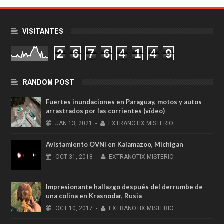
VISITANTES
2
6
7
6
4
1
4
9
RANDOM POST
Fuertes inundaciones en Paraguay, motos y autos
arrastrados por las corrientes (vídeo)
JAN
13,
2021
-
EXTRANOTIX MISTERIO
Avistamiento OVNI en Kalamazoo, Michigan
OCT
31,
2018
-
EXTRANOTIX MISTERIO
Impresionante hallazgo después del derrumbe de
una colina en Krasnodar, Rusia
OCT
10,
2017
-
EXTRANOTIX MISTERIO