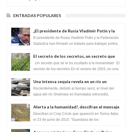
ENTRADAS POPULARES
¿El presidente de Rusia Vladímir Putin y la
Federación Galactica han firmado un
El presidente de Rusia Vladímir Putin y la Federación
tratado para acabar con los Sionistas?
Galáctica han firmado un tratado para trabajar juntos,
para exponer a todos los Si...
El secreto de los secretos, un secreto que
cambiaría por completo el destino de la
Un secreto que se le ha ocultado a la humanidad El
humanidad
secreto de los secretos En el verano de 2003, en una
zona inexplorada de las m...
Una intensa sequía revela en un río un
impresionante hallazgo de miles de Shiva
Recientemente, debido al tiempo seco, el nivel del
Lingas
agua del río Shalmala en Karnataka retrocedió,
revelando la presencia de miles de Shiv...
Alerta a la humanidad!, descifran el mensaje
del Crop Circle de Torino ,Italia
Descifran el Crop Circle que apareció en Torino Italia
el 23 de junio de 2015. "Guardaos de los
extraterrestres con regalos! Esos ...