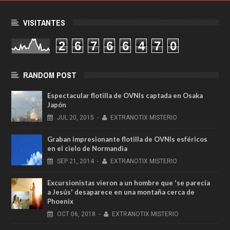
VISITANTES
2
6
7
6
6
4
7
0
RANDOM POST
Espectacular flotilla de OVNIs captada en Osaka
Japón
JUL
20,
2015
-
EXTRANOTIX MISTERIO
Graban impresionante flotilla de OVNIs esféricos
en el cielo de Normandia
SEP
21,
2014
-
EXTRANOTIX MISTERIO
Excursionistas vieron a un hombre que 'se parecía
a Jesús' desaparece en una montaña cerca de
Phoenix
OCT
06,
2018
-
EXTRANOTIX MISTERIO