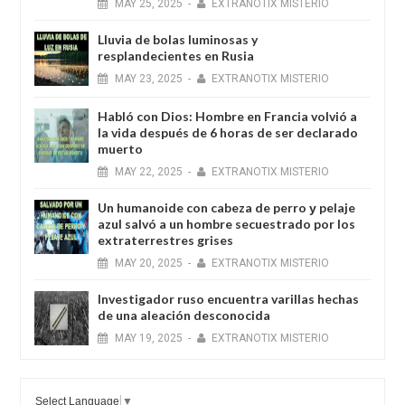
MAY
25,
2025
-
EXTRANOTIX MISTERIO
Lluvia de bolas luminosas y
resplandecientes en Rusia
MAY
23,
2025
-
EXTRANOTIX MISTERIO
Habló con Dios: Hombre en Francia volvió a
la vida después de 6 horas de ser declarado
muerto
MAY
22,
2025
-
EXTRANOTIX MISTERIO
Un humanoide con cabeza de perro у pelaje
azul salvó a un hombre secuestrado por los
extraterrestres grises
MAY
20,
2025
-
EXTRANOTIX MISTERIO
Investigador ruso encuentra varillas hechas
de una aleación desconocida
MAY
19,
2025
-
EXTRANOTIX MISTERIO
Select Language
▼