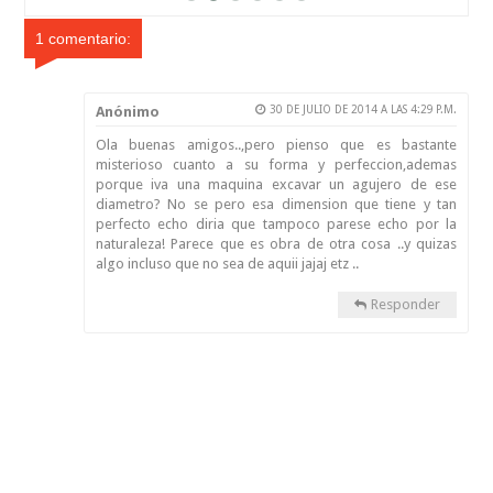
1 comentario:
Anónimo
30 DE JULIO DE 2014 A LAS 4:29 P.M.
Ola buenas amigos..,pero pienso que es bastante
misterioso cuanto a su forma y perfeccion,ademas
porque iva una maquina excavar un agujero de ese
diametro? No se pero esa dimension que tiene y tan
perfecto echo diria que tampoco parese echo por la
naturaleza! Parece que es obra de otra cosa ..y quizas
algo incluso que no sea de aquii jajaj etz ..
Responder