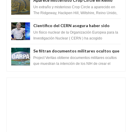
Aparece misterioso Crop Circle en Reino
Unido 23 de junio 2016
Un extraño y misterioso Crop Circle a aparecido en
The Ridgeway, Hackpen Hill, Wiltshire, Reino Unido,
fue reportado por Crop circle conec...
Científico del CERN asegura haber sido
ayudado por seres de luz durante una
Un físico nuclear de la Organización Europea para la
prueba del Colisionador de Hadrones
Investigación Nuclear ( CERN ) ha acogido
recientemente el cristianismo en su corazó...
Se filtran documentos militares ocultos que
muestran la intención de los NIH de crear el
Project Veritas obtiene documentos militares ocultos
SARS-CoV-2, utilizando la investigación de
que muestran la intención de los NIH de crear el
SARS-CoV-2, utilizando la investigaci...
ganancia de función