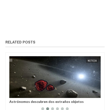
RELATED POSTS
ANOTIX MISTERIO
NOTICIA
EXTRANOTIX MIST
Astrónomos descubren dos extraños objetos
Las extra
inusualmente rojos en el cinturón de asteroides
hermanos 