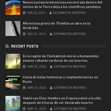
Nueva sustancia misteriosa encontrada dentro del
núcleo de la Tierra deja a los científicos perplejos
FEB
23,
2022
-
EXTRANOTIX MISTERIO
Misteriosa grieta de 70 millas se abre en la
Antártida
DEC
07,
2016
-
EXTRANOTIX MISTERIO
RECENT POSTS
En la región de Chelyabinsk vieron a humanoides
enanos robando verduras de sus huertos.
MAY
25,
2025
-
EXTRANOTIX MISTERIO
Lluvia de bolas luminosas y resplandecientes en
Rusia
MAY
23,
2025
-
EXTRANOTIX MISTERIO
Habló con Dios: Hombre en Francia volvió a la vida
después de 6 horas de ser declarado muerto
MAY
22,
2025
-
EXTRANOTIX MISTERIO