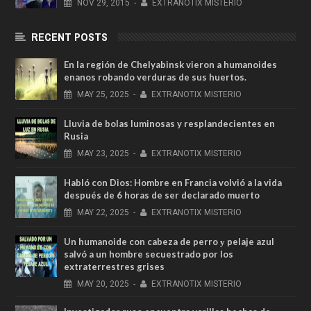
NOV
29,
2015
-
EXTRANOTIX MISTERIO
RECENT POSTS
En la región de Chelyabinsk vieron a humanoides
enanos robando verduras de sus huertos.
MAY
25,
2025
-
EXTRANOTIX MISTERIO
Lluvia de bolas luminosas y resplandecientes en
Rusia
MAY
23,
2025
-
EXTRANOTIX MISTERIO
Habló con Dios: Hombre en Francia volvió a la vida
después de 6 horas de ser declarado muerto
MAY
22,
2025
-
EXTRANOTIX MISTERIO
Un humanoide con cabeza de perro у pelaje azul
salvó a un hombre secuestrado por los
extraterrestres grises
MAY
20,
2025
-
EXTRANOTIX MISTERIO