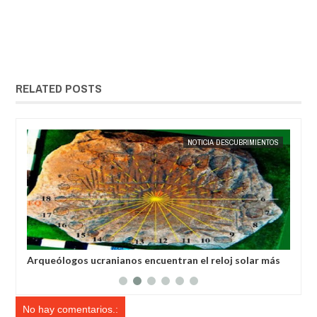
RELATED POSTS
OS
EXTRANOTIX MISTERIO
NOTICIA DESCUBRIMIENTOS
EXTRANOT
Arqueólogos ucranianos encuentran el reloj solar más
Des
antiguo del mundo
Tie
No hay comentarios.: