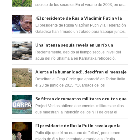
humanidad
secreto de los secretos En el verano de 2003, en una
zona inexplorada de las m...
¿El presidente de Rusia Vladímir Putin y la
Federación Galactica han firmado un
El presidente de Rusia Vladímir Putin y la Federación
tratado para acabar con los Sionistas?
Galáctica han firmado un tratado para trabajar juntos,
para exponer a todos los Si...
Una intensa sequía revela en un río un
impresionante hallazgo de miles de Shiva
Recientemente, debido al tiempo seco, el nivel del
Lingas
agua del río Shalmala en Karnataka retrocedió,
revelando la presencia de miles de Shiv...
Alerta a la humanidad!, descifran el mensaje
del Crop Circle de Torino ,Italia
Descifran el Crop Circle que apareció en Torino Italia
el 23 de junio de 2015. "Guardaos de los
extraterrestres con regalos! Esos ...
Se filtran documentos militares ocultos que
muestran la intención de los NIH de crear el
Project Veritas obtiene documentos militares ocultos
SARS-CoV-2, utilizando la investigación de
que muestran la intención de los NIH de crear el
SARS-CoV-2, utilizando la investigaci...
ganancia de función
El presidente de Rusia Putin revela que la
clase dominante en el mundo son los
Putin dijo que él no era uno de "ellos", pero tienen
híbridos reptiles
miedo de él y han intentado atraerlo a su "culto