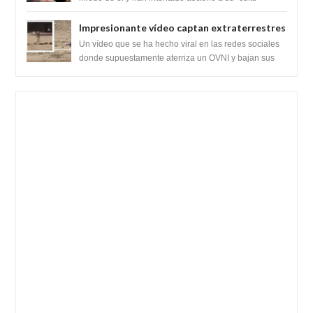
babilónico antiguo....
Impresionante vídeo captan extraterrestres
bajando de un OVNI en Arabia Saudita
Un vídeo que se ha hecho viral en las redes sociales
donde supuestamente aterriza un OVNI y bajan sus
tripulantes en el desierto en Ara...