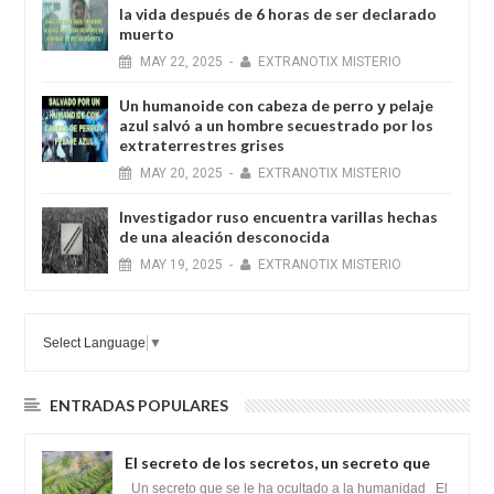
la vida después de 6 horas de ser declarado
muerto
MAY
22,
2025
-
EXTRANOTIX MISTERIO
Un humanoide con cabeza de perro у pelaje
azul salvó a un hombre secuestrado por los
extraterrestres grises
MAY
20,
2025
-
EXTRANOTIX MISTERIO
Investigador ruso encuentra varillas hechas
de una aleación desconocida
MAY
19,
2025
-
EXTRANOTIX MISTERIO
Select Language
▼
ENTRADAS POPULARES
El secreto de los secretos, un secreto que
cambiaría por completo el destino de la
Un secreto que se le ha ocultado a la humanidad El