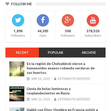
FOLLOW ME
1,896
44,305
506
378,520
Followers
Fans
Followers
Subscribers
RECENT
POPULAR
ARCHIVE
En la región de Chelyabinsk vieron a
humanoides enanos robando verduras de
sus huertos.
MAY
25,
2025
-
EXTRANOTIX MISTERIO
Lluvia de bolas luminosas y
resplandecientes en Rusia
MAY
23,
2025
-
EXTRANOTIX MISTERIO
Habló con Dios: Hombre en Francia volvió a