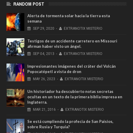
RANDOM POST
Alerta de tormenta solar hacia la tierra esta
semana
SEP
29,
2020
-
EXTRANOTIX MISTERIO
Testigos de un accidente carretero en Missouri
afirman haber visto un ángel.
SEP
04,
2013
-
EXTRANOTIX MISTERIO
Impresionantes imágenes del cráter del Volcán
Popocatépetl a vista de dron
MAY
26,
2023
-
EXTRANOTIX MISTERIO
Un historiador ha descubierto notas secretas
ocultas en un texto de la primera biblia impresa en
Inglaterra.
MAR
21,
2016
-
EXTRANOTIX MISTERIO
Se está cumpliendo la profecia de San Paisios,
sobre Rusia y Turquía?