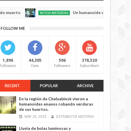
o
Un humanoide con cabeza de perro у pela
NOTICIA MISTERIOSA
May
20,
0
FOLLOW ME
2025
1,896
44,305
506
378,520
Followers
Fans
Followers
Subscribers
RECENT
POPULAR
ARCHIVE
En la región de Chelyabinsk vieron a
humanoides enanos robando verduras
de sus huertos.
MAY
25,
2025
-
EXTRANOTIX MISTERIO
Lluvia de bolas luminosas y