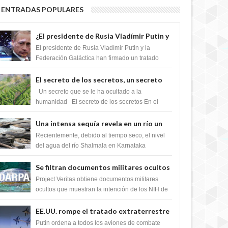
ENTRADAS POPULARES
¿El presidente de Rusia Vladímir Putin y
la Federación Galactica han firmado un
El presidente de Rusia Vladímir Putin y la
tratado para acabar con los Sionistas?
Federación Galáctica han firmado un tratado
para trabajar juntos, para exponer a todos los
Si...
El secreto de los secretos, un secreto
que cambiaría por completo el destino
Un secreto que se le ha ocultado a la
de la humanidad
humanidad El secreto de los secretos En el
verano de 2003, en una zona inexplorada de las
m...
Una intensa sequía revela en un río un
impresionante hallazgo de miles de
Recientemente, debido al tiempo seco, el nivel
Shiva Lingas
del agua del río Shalmala en Karnataka
retrocedió, revelando la presencia de miles de
Shiv...
Se filtran documentos militares ocultos
que muestran la intención de los NIH de
Project Veritas obtiene documentos militares
crear el SARS-CoV-2, utilizando la
ocultos que muestran la intención de los NIH de
crear el SARS-CoV-2, utilizando la investigaci...
investigación de ganancia de función
EE.UU. rompe el tratado extraterrestre
y se prepara para destruir el misterioso
Putin ordena a todos los aviones de combate