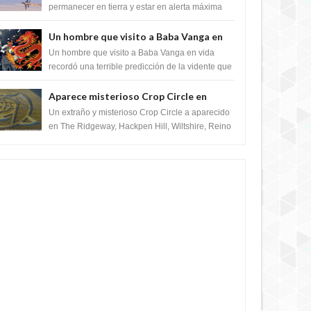
satélite "Caballero Negro"
permanecer en tierra y estar en alerta máxima
para despegar, después de que Obama rompe
el ...
Un hombre que visito a Baba Vanga en
vida recordó la terrible predicción de la
Un hombre que visito a Baba Vanga en vida
vidente para febrero de 2022.
recordó una terrible predicción de la vidente que
sucedería el 2 de febrero de 2022. Según el
pron...
Aparece misterioso Crop Circle en
Reino Unido 23 de junio 2016
Un extraño y misterioso Crop Circle a aparecido
en The Ridgeway, Hackpen Hill, Wiltshire, Reino
Unido, fue reportado por Crop circle conec...