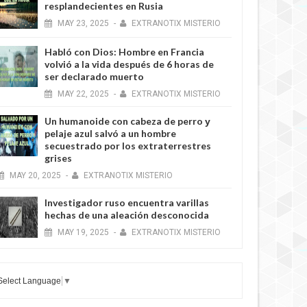
resplandecientes en Rusia
MAY
23,
2025
-
EXTRANOTIX MISTERIO
Habló con Dios: Hombre en Francia
volvió a la vida después de 6 horas de
ser declarado muerto
MAY
22,
2025
-
EXTRANOTIX MISTERIO
Un humanoide con cabeza de perro у
pelaje azul salvó a un hombre
secuestrado por los extraterrestres
grises
MAY
20,
2025
-
EXTRANOTIX MISTERIO
Investigador ruso encuentra varillas
hechas de una aleación desconocida
MAY
19,
2025
-
EXTRANOTIX MISTERIO
Select Language
▼