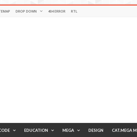
TEMAP
DROP DOWN
404 ERROR
RTL
CODE
EDUCATION
MEGA
DESIGN
CAT.MEGA 