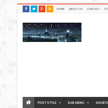
HOME
ABOUT US
CONTACT
SI
POST STYLE
SUB MENU
SHORT