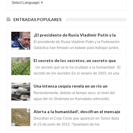
Select Language
▼
ENTRADAS POPULARES
¿El presidente de Rusia Vladímir Putin y la
Federación Galactica han firmado un
El presidente de Rusia Vladímir Putin y la Federación
tratado para acabar con los Sionistas?
Galáctica han firmado un tratado para trabajar juntos,
para exponer a todos los Si...
El secreto de los secretos, un secreto que
cambiaría por completo el destino de la
Un secreto que se le ha ocultado a la humanidad El
humanidad
secreto de los secretos En el verano de 2003, en una
zona inexplorada de las m...
Una intensa sequía revela en un río un
impresionante hallazgo de miles de Shiva
Recientemente, debido al tiempo seco, el nivel del
Lingas
agua del río Shalmala en Karnataka retrocedió,
revelando la presencia de miles de Shiv...
Alerta a la humanidad!, descifran el mensaje
del Crop Circle de Torino ,Italia
Descifran el Crop Circle que apareció en Torino Italia
el 23 de junio de 2015. "Guardaos de los
extraterrestres con regalos! Esos ...