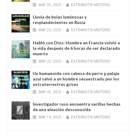
MAY
25,
2025
-
EXTRANOTIX MISTERIO
Lluvia de bolas luminosas y
resplandecientes en Rusia
MAY
23,
2025
-
EXTRANOTIX MISTERIO
Habló con Dios: Hombre en Francia volvió a
la vida después de 6 horas de ser declarado
muerto
MAY
22,
2025
-
EXTRANOTIX MISTERIO
Un humanoide con cabeza de perro у pelaje
azul salvó a un hombre secuestrado por los
extraterrestres grises
MAY
20,
2025
-
EXTRANOTIX MISTERIO
Investigador ruso encuentra varillas hechas
de una aleación desconocida
MAY
19,
2025
-
EXTRANOTIX MISTERIO