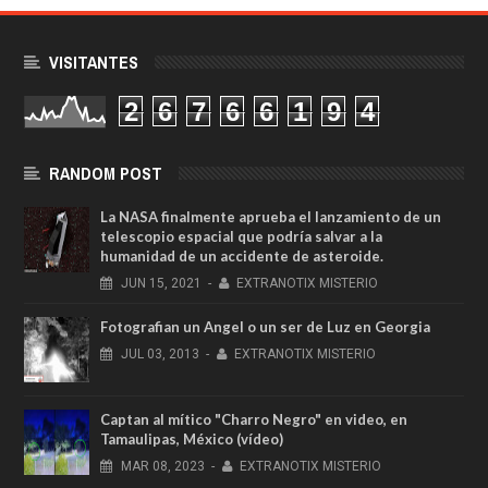
VISITANTES
2
6
7
6
6
1
9
4
RANDOM POST
La NASA finalmente aprueba el lanzamiento de un
telescopio espacial que podría salvar a la
humanidad de un accidente de asteroide.
JUN
15,
2021
-
EXTRANOTIX MISTERIO
Fotografian un Angel o un ser de Luz en Georgia
JUL
03,
2013
-
EXTRANOTIX MISTERIO
Captan al mítico "Charro Negro" en video, en
Tamaulipas, México (vídeo)
MAR
08,
2023
-
EXTRANOTIX MISTERIO