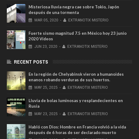
Misteriosa lluvia negra cae sobre Tokio, Japón
después de una tormenta
MAR
05,
2020
-
EXTRANOTIX MISTERIO
Fuerte sismo magnitud 7.5 en México hoy 23 junio
2020 Vídeos
JUN
23,
2020
-
EXTRANOTIX MISTERIO
RECENT POSTS
En la región de Chelyabinsk vieron a humanoides
enanos robando verduras de sus huertos.
MAY
25,
2025
-
EXTRANOTIX MISTERIO
Lluvia de bolas luminosas y resplandecientes en
Rusia
MAY
23,
2025
-
EXTRANOTIX MISTERIO
Habló con Dios: Hombre en Francia volvió a la vida
después de 6 horas de ser declarado muerto